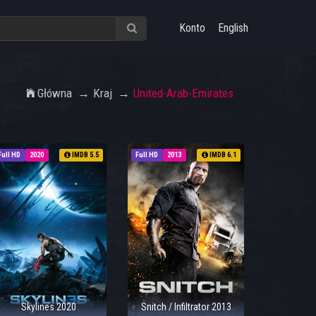
Konto
English
Główna
Kraj
United-Arab-Emirates
Full HD
2020
IMDB 5.5
Full HD
2013
IMDB 6.1
Skylines 2020
Snitch / Infiltrator 2013