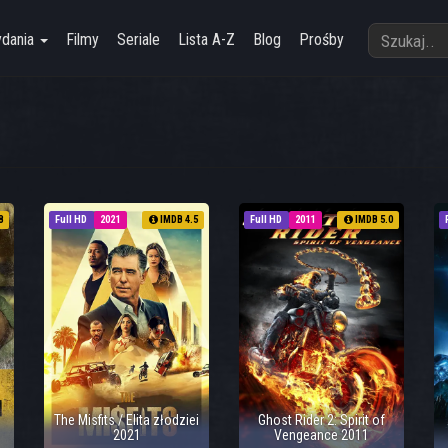
ydania
Filmy
Seriale
Lista A-Z
Blog
Prośby
8
Full HD
2021
IMDB 4.5
Full HD
2011
IMDB 5.0
The Misfits / Elita złodziei
Ghost Rider 2: Spirit of
2021
Vengeance 2011