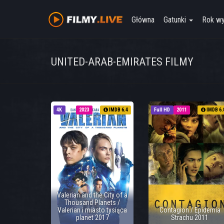
Główna
Gatunki
Rok w
UNITED-ARAB-EMIRATES FILMY
4K
2023
IMDB 6.4
Full HD
2011
IMDB 6.
Valerian and the City of a
Thousand Planets /
Valerian i miasto tysiąca
Contagion / Epidemia
planet 2017
Strachu 2011