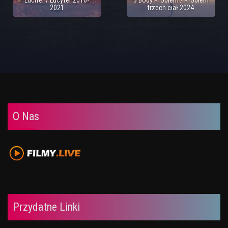
Lucifer / Lucyfer 2016-
3 Body Problem / Problem
2021
trzech ciał 2024
O Nas
Przydatne Linki