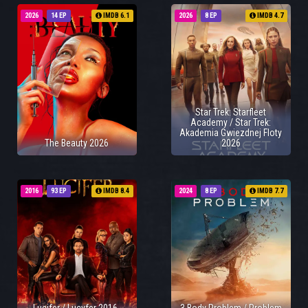
2026
14 EP
IMDB 6.1
2026
8 EP
IMDB 4.7
Star Trek: Starfleet
Academy / Star Trek:
Akademia Gwiezdnej Floty
The Beauty 2026
2026
2016
93 EP
IMDB 8.4
2024
8 EP
IMDB 7.7