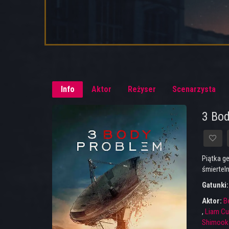
Info
Aktor
Reżyser
Scenarzysta
3 Bod
Piątka g
śmiertel
Gatunki
Aktor:
B
,
Liam C
Shimook