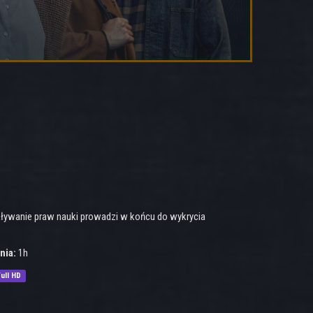
ikływanie praw nauki prowadzi w końcu do wykrycia
nia:
1h
ull HD