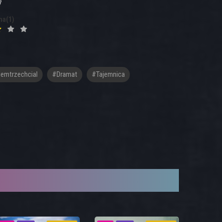
7
na(1)
emtrzechcial
#dramat
#tajemnica