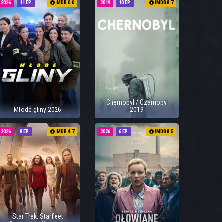
2026
11 EP
IMDB 0.0
2019
10 EP
IMDB 8.7
Chernobyl / Czarnobyl
Młode gliny 2026
2019
2026
8 EP
IMDB 4.7
2026
6 EP
IMDB 8.5
Star Trek: Starfleet