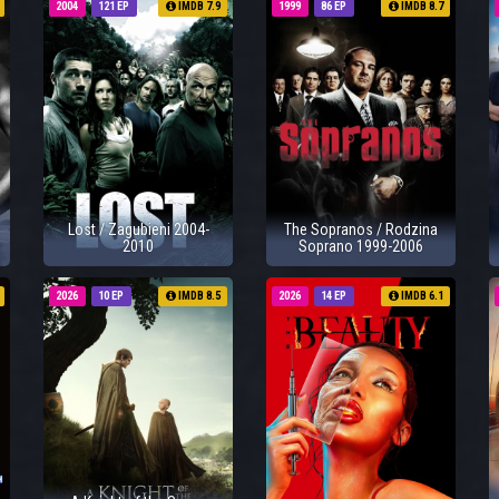
2004
121 EP
IMDB 7.9
1999
86 EP
IMDB 8.7
Lost / Zagubieni 2004-
The Sopranos / Rodzina
2010
Soprano 1999-2006
2026
10 EP
IMDB 8.5
2026
14 EP
IMDB 6.1