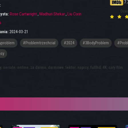
7.
:
Oce
ysta:
Rose Cartwright
,
Madhuri Shekar
,
Liu Cixin
A
ania:
2024-03-21
yproblem
#problemtrzechcial
#2024
#3BodyProblem
#Probl
asy
y
,
seriale
,
online
,
za darmo
,
darmowe
,
lektor
,
napisy
,
fullhd
,
4K
,
cały film