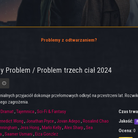
Problemy z odtwarzaniem?
y Problem / Problem trzech ciał 2024
enialnych przyjaciół dokonuje przełomowych odkryć na przestrzeni lat. Rozw
nego zagrożenia.
:
Dramat
,
Tajemnica
,
Sci-Fi & Fantasy
Czas trwa
enedict Wong
,
Jonathan Pryce
,
Jovan Adepo
,
Rosalind Chao
Jakość:
F
unningham
,
Jess Hong
,
Marlo Kelly
,
Alex Sharp
,
Sea
Ocena:
0
a
,
Saamer Usmani
,
Eiza Gonzlez