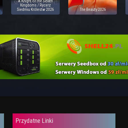
A Knight of the Seven
Kingdoms / Rycerz
Siedmiu Królestw 2026
The Beauty 2026
Przydatne Linki