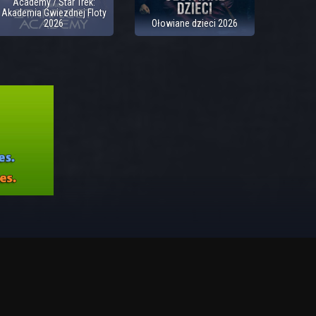
Academy / Star Trek:
Akademia Gwiezdnej Floty
2026
Ołowiane dzieci 2026