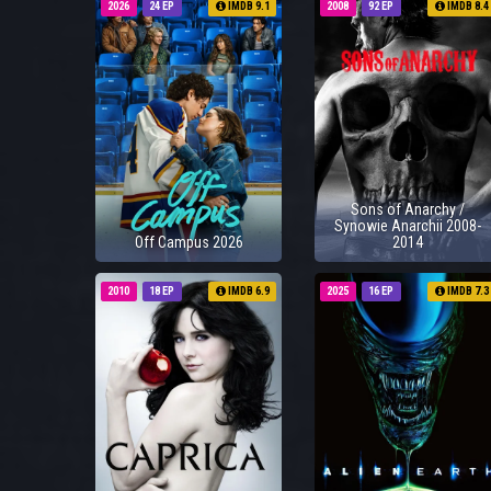
2026
24 EP
IMDB 9.1
2008
92 EP
IMDB 8.4
Sons of Anarchy /
Synowie Anarchii 2008-
Off Campus 2026
2014
2010
18 EP
IMDB 6.9
2025
16 EP
IMDB 7.3