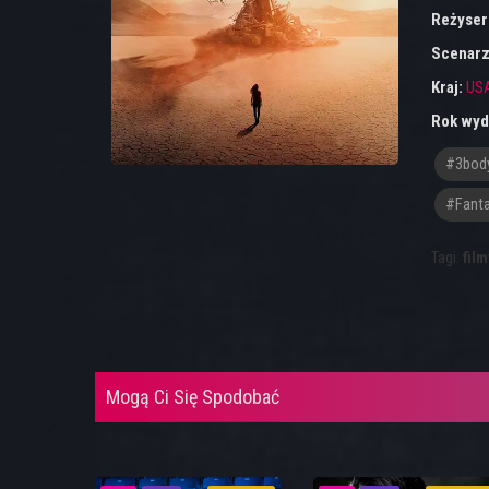
Reżyser
Scenarz
Kraj:
US
Rok wyd
#3bod
#fant
Tagi:
film
Mogą Ci Się Spodobać