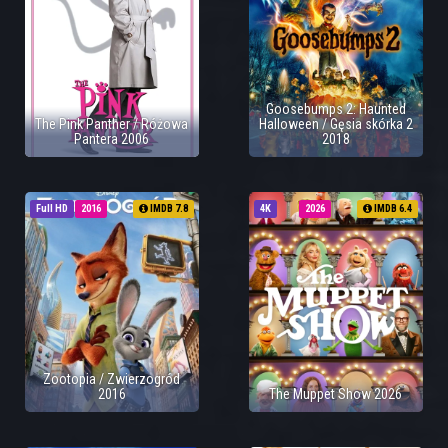
Goosebumps 2: Haunted
The Pink Panther / Różowa
Halloween / Gęsia skórka 2
Pantera 2006
2018
Full HD
2016
IMDB 7.8
4K
2026
IMDB 6.4
Zootopia / Zwierzogród
2016
The Muppet Show 2026