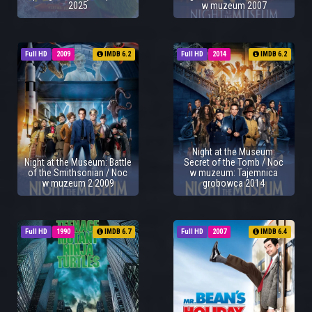
2025
w muzeum 2007
Full HD
2009
IMDB 6.2
Full HD
2014
IMDB 6.2
Night at the Museum:
Night at the Museum: Battle
Secret of the Tomb / Noc
of the Smithsonian / Noc
w muzeum: Tajemnica
w muzeum 2 2009
grobowca 2014
Full HD
1990
IMDB 6.7
Full HD
2007
IMDB 6.4