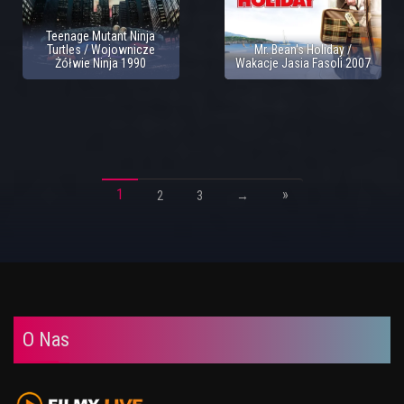
Teenage Mutant Ninja
Turtles / Wojownicze
Mr. Bean's Holiday /
Żółwie Ninja 1990
Wakacje Jasia Fasoli 2007
1
»
2
3
→
O Nas