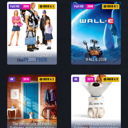
Full HD
2005
IMDB 6.1
Full HD
2008
IMDB 8.1
The Pacifier / Pacyfikator
2005
WALL-E 2008
4K
2016
IMDB 6.3
4K
2019
IMDB 6.9
The Secret Life of Pets /
The Secret Life of Pets 2 /