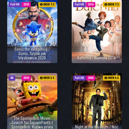
Full HD
2020
IMDB 7.3
Full HD
2016
IMDB 7.2
Sonic the Hedgehog /
Sonic. Szybki jak
błyskawica 2020
Ballerina / Balerina 2016
4K
2025
IMDB 6.5
Full HD
2006
IMDB 6.6
The SpongeBob Movie:
Search for SquarePants /
SpongeBob: Klątwa pirata
Night at the Museum / Noc