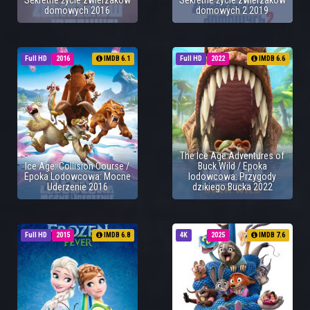
Sekretne życie zwierzaków
Sekretne życie zwierzaków
domowych 2016
domowych 2 2019
Full HD
2016
IMDB 6.1
Full HD
2022
IMDB 6.6
The Ice Age Adventures of
Ice Age: Collision Course /
Buck Wild / Epoka
Epoka Lodowcowa: Mocne
lodowcowa: Przygody
Uderzenie 2016
dzikiego Bucka 2022
Full HD
2015
IMDB 6.8
4K
2025
IMDB 7.6