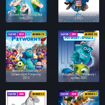
Frozen Fever / Gorączka
Zootopia 2 / Zwierzogród
lodu 2015
2 2025
Full HD
2013
IMDB 7.0
Full HD
2001
IMDB 7.8
Monsters University /
Uniwersytet Potworny
Monsters, Inc. / Potwory i
2013
spółka 2001
Full HD
2006
IMDB 5.9
Full HD
2018
IMDB 6.1