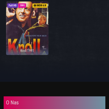
Full HD
1991
IMDB 6.8
Kroll 1991
O Nas