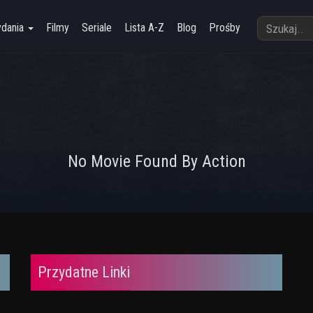
ydania
Filmy
Seriale
Lista A-Z
Blog
Prośby
No Movie Found By Action
Przydatne Linki