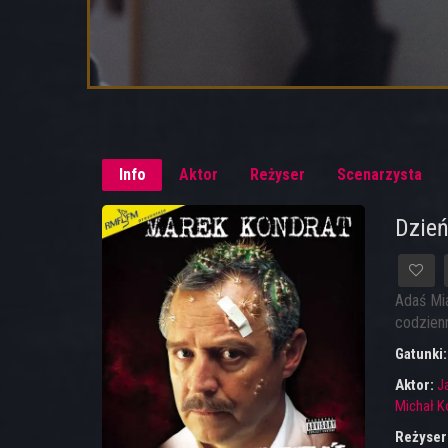
Info
Aktor
Reżyser
Scenarzysta
Dzień
Adaś Mia
codzien
Gatunki
Aktor:
J
Michał K
Reżyser