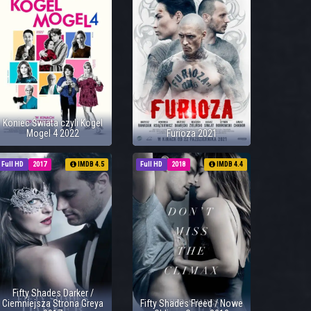
Koniec Świata czyli Kogel
Mogel 4 2022
Furioza 2021
Full HD
2017
IMDB 4.5
Full HD
2018
IMDB 4.4
Fifty Shades Darker /
Ciemniejsza Strona Greya
Fifty Shades Freed / Nowe