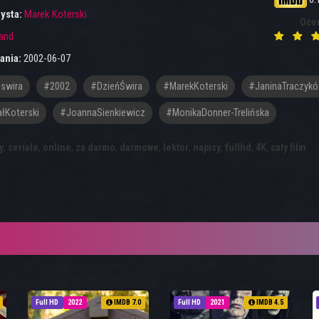
ysta:
Marek Koterski
Oce
and
ania:
2002-06-07
swira
#2002
#DzieńŚwira
#MarekKoterski
#JaninaTraczyk
łKoterski
#JoannaSienkiewicz
#MonikaDonner-Trelińska
y
,
seriale
,
online
,
za darmo
,
darmowe
,
lektor
,
napisy
,
fullhd
,
4K
,
cały film
Full HD
2022
IMDB 7.0
Full HD
2021
IMDB 4.5