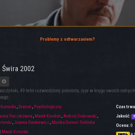
Problemy z odtwarzaniem?
 Świra 2002
uczyński, 49-letni rozwiedziony polonista, żyje w kręgu swoich natręctw
nego.
:
Komedia
,
Dramat
,
Psychologiczny
Czas trwa
anina Traczykówna
,
Marek Kondrat
,
Andrzej Grabowski
,
Jakość:
F
oterski
,
Joanna Sienkiewicz
,
Monika Donner-Trelińska
Ocena:
0
:
Marek Koterski
8.