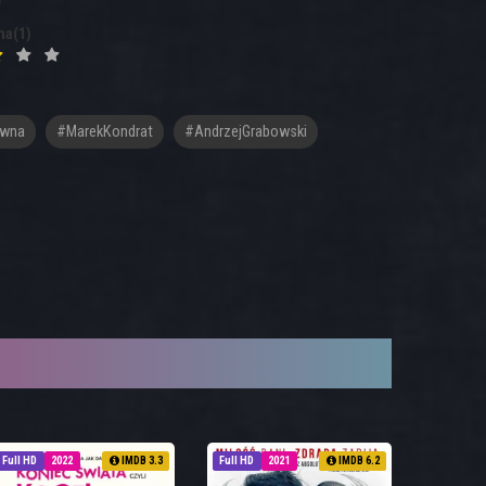
na(1)
ówna
#MarekKondrat
#AndrzejGrabowski
Full HD
2022
IMDB 3.3
Full HD
2021
IMDB 6.2