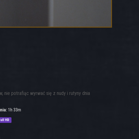
, nie potrafiąc wyrwać się z nudy i rutyny dnia
nia:
1h 33m
ull HD
1