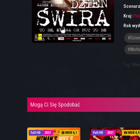
Scenarz
Kraj:
Pol
Rok wyd
#dzien
#Micha
Tagi:
film
Mogą Ci Się Spodobać
Full HD
2021
IMDB 6,1
Full HD
2021
IMDB 4,9