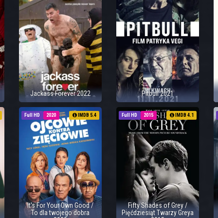
Jackass Forever 2022
Pitbull 2021
Full HD
2020
IMDB 5.4
Full HD
2015
IMDB 4.1
It's For Your Own Good /
Fifty Shades of Grey /
To dla twojego dobra
Pięćdziesiąt Twarzy Greya