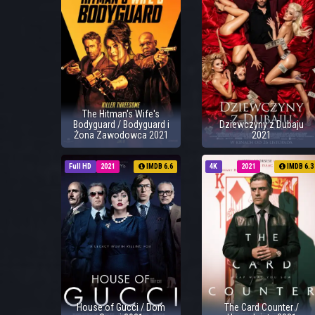
The Hitman's Wife's
Bodyguard / Bodyguard i
Dziewczyny z Dubaju
Żona Zawodowca 2021
2021
Full HD
2021
IMDB 6.6
4K
2021
IMDB 6.3
House of Gucci / Dom
The Card Counter /