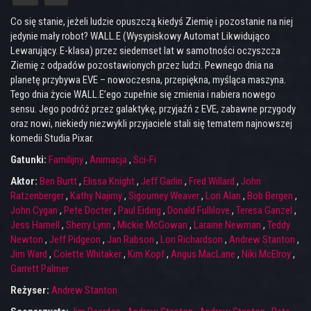
Co się stanie, jeżeli ludzie opuszczą kiedyś Ziemię i pozostanie na niej
jedynie mały robot? WALL.E (Wysypiskowy Automat Likwidująco
Lewarujący. E-klasa) przez siedemset lat w samotności oczyszcza
Ziemię z odpadów pozostawionych przez ludzi. Pewnego dnia na
planetę przybywa EVE – nowoczesna, przepiękna, myśląca maszyna.
Tego dnia życie WALL.E’ego zupełnie się zmienia i nabiera nowego
sensu. Jego podróż przez galaktykę, przyjaźń z EVE, zabawne przygody
oraz nowi, niekiedy niezwykli przyjaciele stali się tematem najnowszej
komedii Studia Pixar.
Gatunki:
Familijny
,
Animacja
,
Sci-Fi
Aktor:
Ben Burtt
,
Elissa Knight
,
Jeff Garlin
,
Fred Willard
,
John
Ratzenberger
,
Kathy Najimy
,
Sigourney Weaver
,
Lori Alan
,
Bob Bergen
,
John Cygan
,
Pete Docter
,
Paul Eiding
,
Donald Fullilove
,
Teresa Ganzel
,
Jess Harnell
,
Sherry Lynn
,
Mickie McGowan
,
Laraine Newman
,
Teddy
Newton
,
Jeff Pidgeon
,
Jan Rabson
,
Lori Richardson
,
Andrew Stanton
,
Jim Ward
,
Colette Whitaker
,
Kim Kopf
,
Angus MacLane
,
Niki McElroy
,
Garrett Palmer
Reżyser:
Andrew Stanton