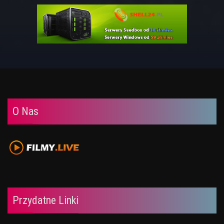
O Nas
Przydatne Linki