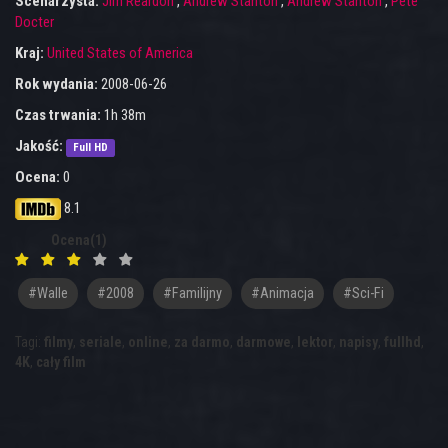
Scenarzysta:
Jim Reardon
,
Andrew Stanton
,
Andrew Stanton
,
Pete
Docter
Kraj:
United States of America
Rok wydania:
2008-06-26
Czas trwania:
1h 38m
Jakość:
Full HD
Ocena:
0
8.1
Ocena(1)
#walle
#2008
#Familijny
#Animacja
#Sci-Fi
Tagi:
filmy
,
seriale
,
online
,
za darmo
,
darmowe
,
lektor
,
napisy
,
fullhd
,
4K
,
cały film