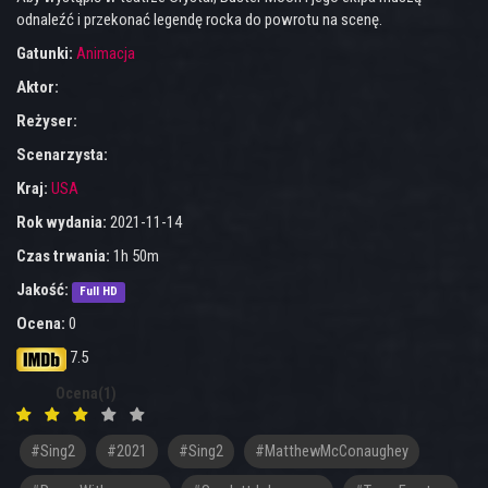
odnaleźć i przekonać legendę rocka do powrotu na scenę.
Gatunki:
Animacja
Aktor:
Reżyser:
Scenarzysta:
Kraj:
USA
Rok wydania:
2021-11-14
Czas trwania:
1h 50m
Jakość:
Full HD
Ocena:
0
7.5
Ocena(1)
#sing2
#2021
#sing2
#MatthewMcConaughey