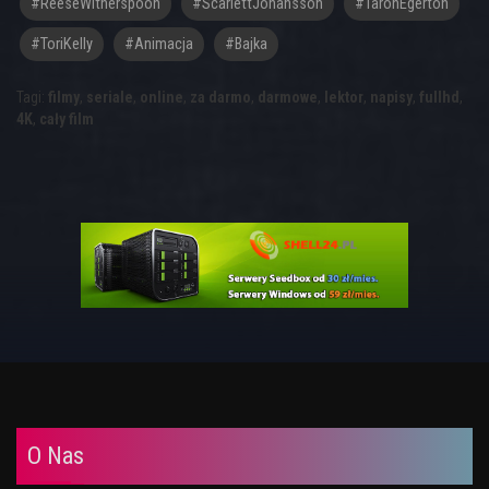
#ReeseWitherspoon
#ScarlettJohansson
#TaronEgerton
#ToriKelly
#animacja
#bajka
Tagi:
filmy
,
seriale
,
online
,
za darmo
,
darmowe
,
lektor
,
napisy
,
fullhd
,
4K
,
cały film
O Nas