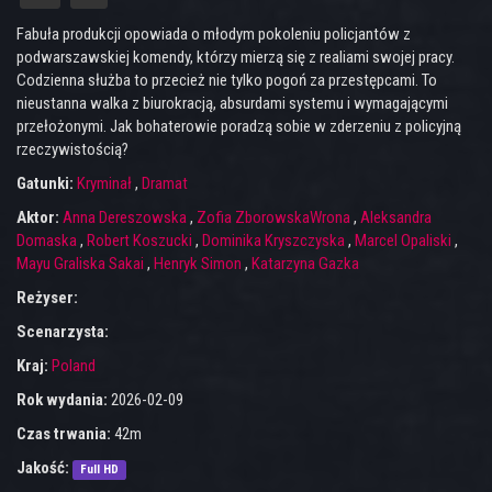
Fabuła produkcji opowiada o młodym pokoleniu policjantów z
podwarszawskiej komendy, którzy mierzą się z realiami swojej pracy.
Codzienna służba to przecież nie tylko pogoń za przestępcami. To
nieustanna walka z biurokracją, absurdami systemu i wymagającymi
przełożonymi. Jak bohaterowie poradzą sobie w zderzeniu z policyjną
rzeczywistością?
Gatunki:
Kryminał
,
Dramat
Aktor:
Anna Dereszowska
,
Zofia ZborowskaWrona
,
Aleksandra
Domaska
,
Robert Koszucki
,
Dominika Kryszczyska
,
Marcel Opaliski
,
Mayu Graliska Sakai
,
Henryk Simon
,
Katarzyna Gazka
Reżyser:
Scenarzysta:
Kraj:
Poland
Rok wydania:
2026-02-09
Czas trwania:
42m
Jakość:
Full HD