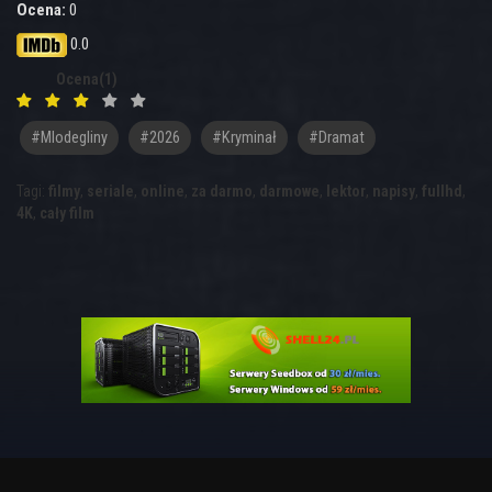
Ocena:
0
0.0
Ocena(1)
#mlodegliny
#2026
#Kryminał
#Dramat
Tagi:
filmy
,
seriale
,
online
,
za darmo
,
darmowe
,
lektor
,
napisy
,
fullhd
,
4K
,
cały film