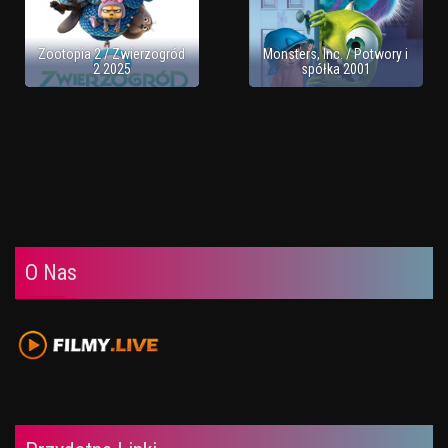
Zootopia 2 / Zwierzogród
Monsters, Inc. / Potwory i
2 2025
spółka 2001
O Nas