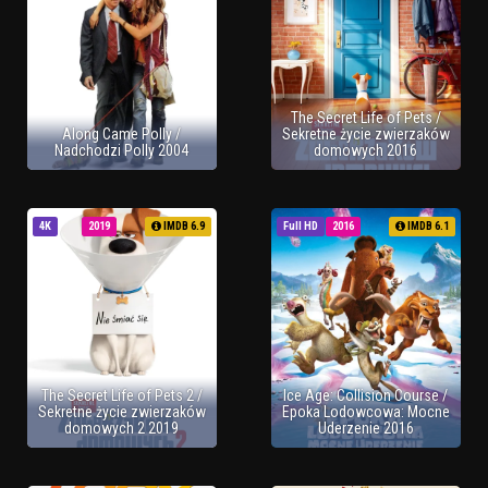
The Secret Life of Pets /
Along Came Polly /
Sekretne życie zwierzaków
Nadchodzi Polly 2004
domowych 2016
4K
2019
IMDB 6.9
Full HD
2016
IMDB 6.1
The Secret Life of Pets 2 /
Ice Age: Collision Course /
Sekretne życie zwierzaków
Epoka Lodowcowa: Mocne
domowych 2 2019
Uderzenie 2016