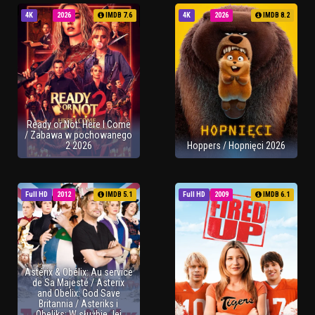
4K
2026
IMDB 7.6
4K
2026
IMDB 8.2
Ready or Not: Here I Come
/ Zabawa w pochowanego
2 2026
Hoppers / Hopnięci 2026
Full HD
2012
IMDB 5.1
Full HD
2009
IMDB 6.1
Astérix & Obélix: Au service
de Sa Majesté / Asterix
and Obelix: God Save
Britannia / Asteriks i
Obeliks: W służbie Jej