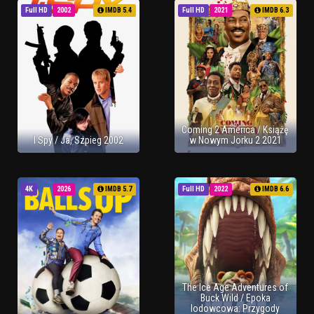
Full HD
2002
IMDB 5.4
Full HD
2021
IMDB 6.3
Coming 2 America / Książę
I Spy / Ja, Szpieg 2002
w Nowym Jorku 2 2021
4K
2026
IMDB 5.7
Full HD
2022
IMDB 6.6
The Ice Age Adventures of
Buck Wild / Epoka
lodowcowa: Przygody