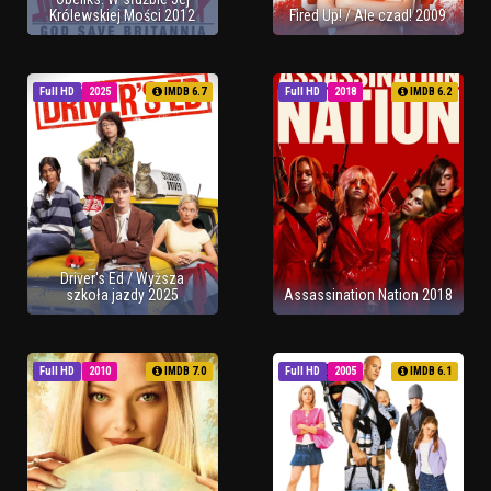
Królewskiej Mości 2012
Fired Up! / Ale czad! 2009
Full HD
2025
IMDB 6.7
Full HD
2018
IMDB 6.2
Driver's Ed / Wyższa
szkoła jazdy 2025
Assassination Nation 2018
Full HD
2010
IMDB 7.0
Full HD
2005
IMDB 6.1