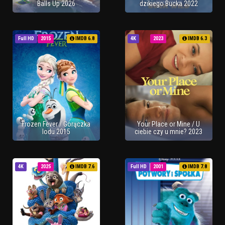
Balls Up 2026
dzikiego Bucka 2022
Full HD
2015
IMDB 6.8
4K
2023
IMDB 6.3
Frozen Fever / Gorączka
Your Place or Mine / U
lodu 2015
ciebie czy u mnie? 2023
4K
2025
IMDB 7.6
Full HD
2001
IMDB 7.8