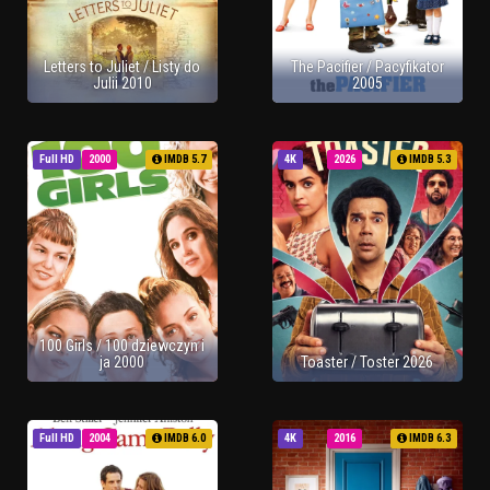
Letters to Juliet / Listy do
The Pacifier / Pacyfikator
Julii 2010
2005
Full HD
2000
IMDB 5.7
4K
2026
IMDB 5.3
100 Girls / 100 dziewczyn i
ja 2000
Toaster / Toster 2026
Full HD
2004
IMDB 6.0
4K
2016
IMDB 6.3