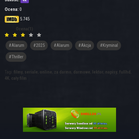
4K
Ocena:
0
5.745
Ocena(1)
#alarum
#2025
#Alarum
#akcja
#kryminal
#thriller
Tagi:
filmy
,
seriale
,
online
,
za darmo
,
darmowe
,
lektor
,
napisy
,
fullhd
,
4K
,
cały film