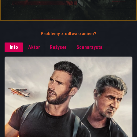
Problemy z odtwarzaniem?
Info
Aktor
Reżyser
Scenarzysta