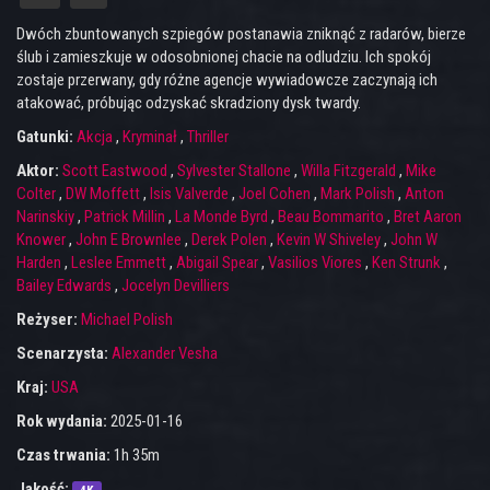
Dwóch zbuntowanych szpiegów postanawia zniknąć z radarów, bierze
ślub i zamieszkuje w odosobnionej chacie na odludziu. Ich spokój
zostaje przerwany, gdy różne agencje wywiadowcze zaczynają ich
atakować, próbując odzyskać skradziony dysk twardy.
Gatunki:
Akcja
,
Kryminał
,
Thriller
Aktor:
Scott Eastwood
,
Sylvester Stallone
,
Willa Fitzgerald
,
Mike
Colter
,
DW Moffett
,
Isis Valverde
,
Joel Cohen
,
Mark Polish
,
Anton
Narinskiy
,
Patrick Millin
,
La Monde Byrd
,
Beau Bommarito
,
Bret Aaron
Knower
,
John E Brownlee
,
Derek Polen
,
Kevin W Shiveley
,
John W
Harden
,
Leslee Emmett
,
Abigail Spear
,
Vasilios Viores
,
Ken Strunk
,
Bailey Edwards
,
Jocelyn Devilliers
Reżyser:
Michael Polish
Scenarzysta:
Alexander Vesha
Kraj:
USA
Rok wydania:
2025-01-16
Czas trwania:
1h 35m
Jakość: