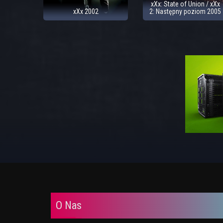
xXx: State of Union / xXx
xXx 2002
2: Następny poziom 2005
O Nas