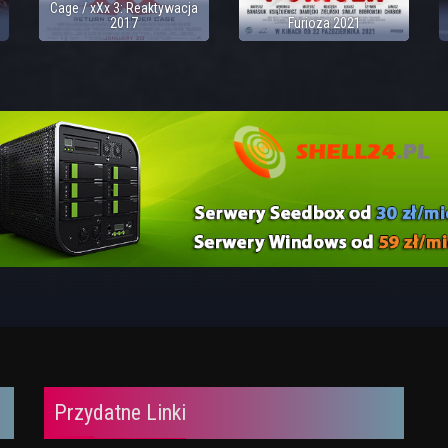
Cage / xXx 3: Reaktywacja
2017
Furioza 2021
Przydatne Linki