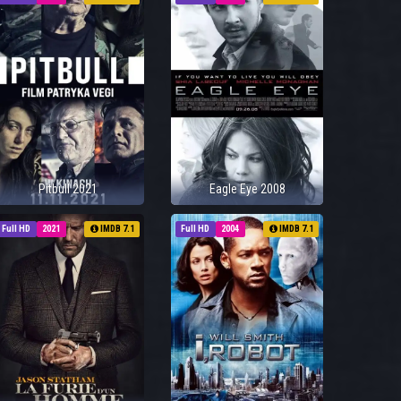
Pitbull 2021
Eagle Eye 2008
Full HD
2021
IMDB 7.1
Full HD
2004
IMDB 7.1