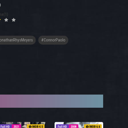
0
na(1)
onathanRhysMeyers
#ConnorPaolo
Full HD
2021
IMDB 4.5
Full HD
2008
IMDB 6.6