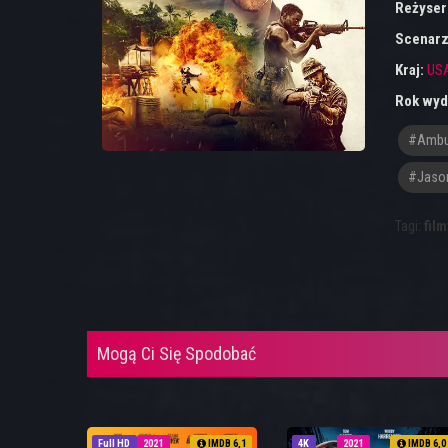
Reżyser
Scenarz
Kraj:
US
Rok wyd
#amb
#Jaso
Tagi:
film
Mogą Ci Się Spodobać
Full HD
2021
IMDB 6,1
4K
2021
IMDB 6,0