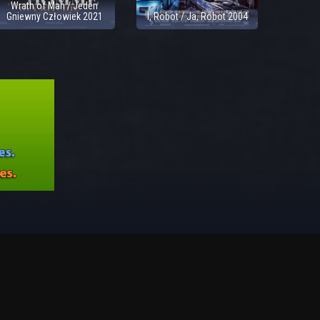
Wrath of Man / Jeden
Gniewny Człowiek 2021
I, Robot / Ja, Robot 2004