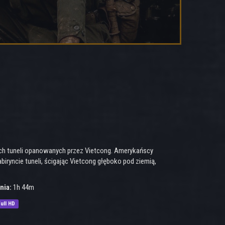
ich tuneli opanowanych przez Vietcong. Amerykańscy
abiryncie tuneli, ścigając Vietcong głęboko pod ziemią,
nia:
1h 44m
ull HD