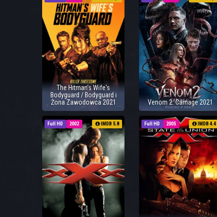
The Hitman's Wife's
Bodyguard / Bodyguard i
Żona Zawodowca 2021
Venom 2: Carnage 2021
Full HD
2002
IMDB 5.8
Full HD
2005
IMDB 4.4