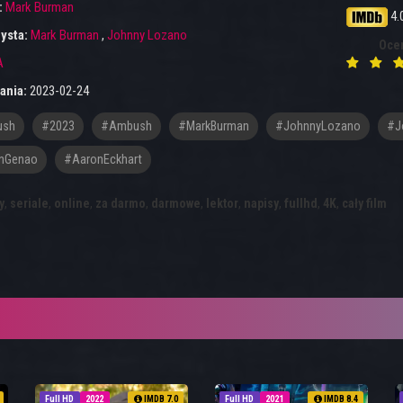
:
Mark Burman
4.
ysta:
Mark Burman
,
Johnny Lozano
Oce
A
ania:
2023-02-24
ush
#2023
#Ambush
#MarkBurman
#JohnnyLozano
#J
nGenao
#AaronEckhart
y
,
seriale
,
online
,
za darmo
,
darmowe
,
lektor
,
napisy
,
fullhd
,
4K
,
cały film
Full HD
2022
IMDB 7.0
Full HD
2021
IMDB 8.4