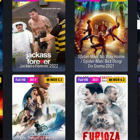
Spider-Man: No Way Home
/ Spider-Man: Bez Drogi
Jackass Forever 2022
Do Domu 2021
Full HD
2017
IMDB 5.2
Full HD
2021
IMDB 6.2
xXx: Return of Xander