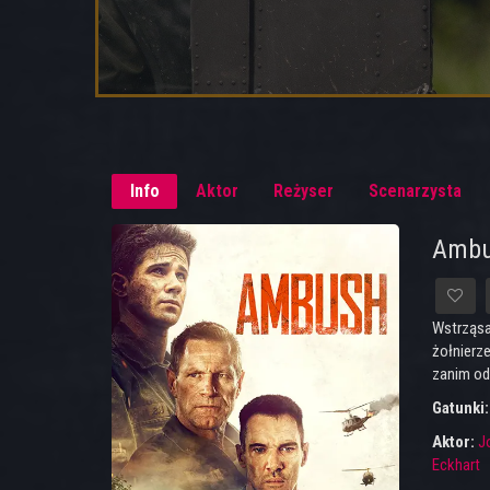
Info
Aktor
Reżyser
Scenarzysta
Ambu
Wstrząsa
żołnierze
zanim odk
Gatunki
Aktor:
J
Eckhart