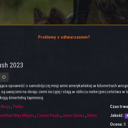
Problemy z odtwarzaniem?
sh 2023
jąca opowieść o samobójczej misji armii amerykańskiej w kilometrach wrog
 są uwięzieni na skraju ziemi niczyjej i stają w obliczu niebezpieczeństwa w l
ryją śmiertelną tajemnicę.
:
Akcja
,
Thriller
Czas trwa
onathan Rhys Meyers
,
Connor Paolo
,
Jason Genao
,
Aaron
Jakość:
F
Ocena:
0