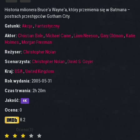
Historia milionera Bruce'a Wayne'a, który przemienia się w Batmana –
postrach przestępców Gotham City.
Gatunki:
Akcja
,
Fantastyczny
Aktor:
Christian Bale
,
Michael Caine
,
Liam Neeson
,
Gary Oldman
,
Katie
Holmes
,
Morgan Freeman
Reżyser:
Christopher Nolan
Scenarzysta:
Christopher Nolan
,
David S. Goyer
Kraj:
USA
,
United Kingdom
Rok wydania:
2005-05-31
Czas trwania:
2h 20m
Jakość:
4K
Ocena:
0
8.2
Ocena(1)