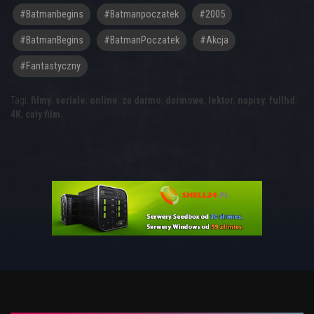
#batmanbegins
#batmanpoczatek
#2005
#BatmanBegins
#BatmanPoczatek
#akcja
#fantastyczny
Tagi:
filmy
,
seriale
,
online
,
za darmo
,
darmowe
,
lektor
,
napisy
,
fullhd
,
4K
,
cały film