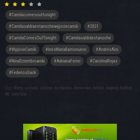
#camilacomesouttonight
#camilasaldraestanochewyjsciecamili
#2021
#CamilaComesOutTonight
#Camilasaldráestanoche
#WyjścieCamili
#InésMaríaBarrionuevo
#AndrésAloi
#NinaDziembrowski
#AdrianaFerrer
#CarolinaRojas
#FedericoSack
Tagi:
filmy
,
seriale
,
online
,
za darmo
,
darmowe
,
lektor
,
napisy
,
fullhd
,
4K
,
cały film