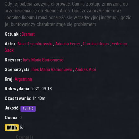
Gdy jej babcia zaczyna chorować, Camila zostaje zmuszona do
przeniesienia się do Buenos Aires. Opuszcza przyjaciół oraz
liberalne liceum i musi odnaleźć się w tradycyjnej instytucji, gdzie
jej buntowniczy charakter staje się problemem.
Gatunki:
Dramat
Aktor:
Nina Dziembrowski
,
Adriana Ferrer
,
Carolina Rojas
,
Federico
Sack
Reżyser:
Inés María Barrionuevo
Scenarzysta:
Inés María Barrionuevo
,
Andrés Aloi
Kraj:
Argentina
Rok wydania:
2021-09-18
Czas trwania:
1h 40m
Jakość:
Full HD
Ocena:
0
6.1
Ocena(1)