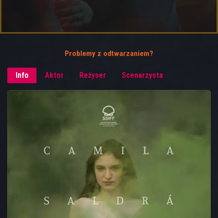
Problemy z odtwarzaniem?
Info
Aktor
Reżyser
Scenarzysta