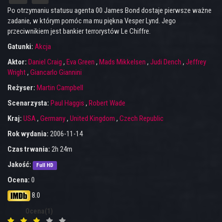
Po otrzymaniu statusu agenta 00 James Bond dostaje pierwsze ważne
zadanie, w którym pomóc ma mu piękna Vesper Lynd. Jego
przeciwnikiem jest bankier terrorystów Le Chiffre.
Gatunki:
Akcja
Aktor:
Daniel Craig
,
Eva Green
,
Mads Mikkelsen
,
Judi Dench
,
Jeffrey
Wright
,
Giancarlo Giannini
Reżyser:
Martin Campbell
Scenarzysta:
Paul Haggis
,
Robert Wade
Kraj:
USA
,
Germany
,
United Kingdom
,
Czech Republic
Rok wydania:
2006-11-14
Czas trwania:
2h 24m
Jakość:
Full HD
Ocena:
0
8.0
Ocena(1)