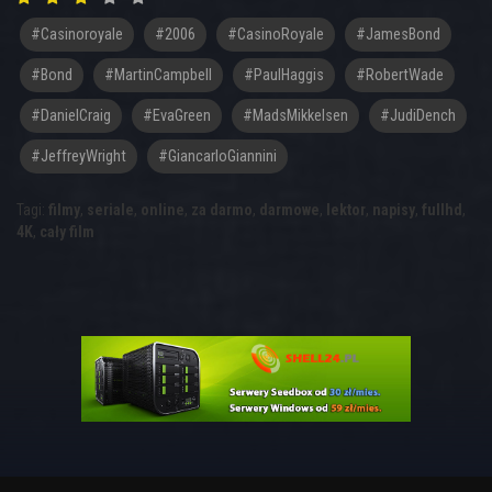
#casinoroyale
#2006
#CasinoRoyale
#JamesBond
#Bond
#MartinCampbell
#PaulHaggis
#RobertWade
#DanielCraig
#EvaGreen
#MadsMikkelsen
#JudiDench
#JeffreyWright
#GiancarloGiannini
Tagi:
filmy
,
seriale
,
online
,
za darmo
,
darmowe
,
lektor
,
napisy
,
fullhd
,
4K
,
cały film