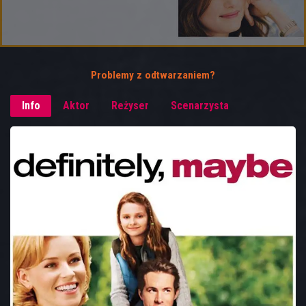
Problemy z odtwarzaniem?
Info
Aktor
Reżyser
Scenarzysta