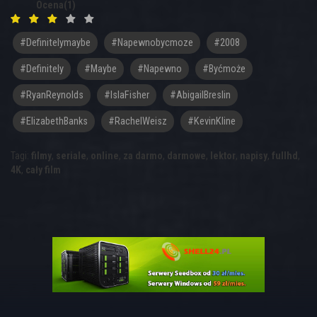
Ocena(1)
#definitelymaybe
#napewnobycmoze
#2008
#Definitely
#Maybe
#Napewno
#byćmoże
#RyanReynolds
#IslaFisher
#AbigailBreslin
#ElizabethBanks
#RachelWeisz
#KevinKline
Tagi:
filmy
,
seriale
,
online
,
za darmo
,
darmowe
,
lektor
,
napisy
,
fullhd
,
4K
,
cały film