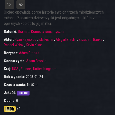
Ojciec opowiada córce historię swoich trzech młodzieńczych
miłości. Zadaniem dziewczynki jest odgadnięcie, która z
opisanych kobiet to jej matka.
Gatunki:
Dramat
,
Komedia romantyczna
Aktor:
Ryan Reynolds
,
Isla Fisher
,
Abigail Breslin
,
Elizabeth Banks
,
Rachel Weisz
,
Kevin Kline
Reżyser:
Adam Brooks
Scenarzysta:
Adam Brooks
Kraj:
USA
,
France
,
United Kingdom
Rok wydania:
2008-01-24
Czas trwania:
1h 52m
Jakość:
Full HD
Ocena:
0
7.1