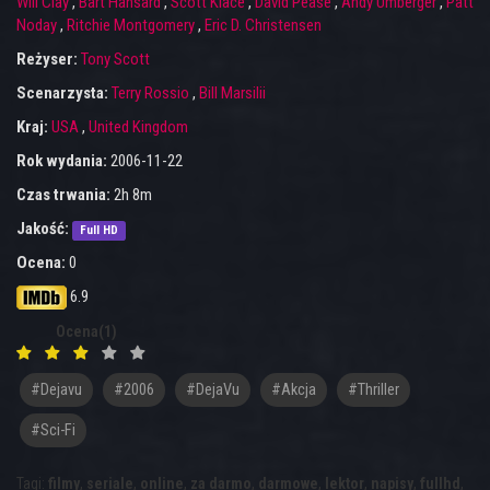
Will Clay
,
Bart Hansard
,
Scott Klace
,
David Pease
,
Andy Umberger
,
Patt
Noday
,
Ritchie Montgomery
,
Eric D. Christensen
Reżyser:
Tony Scott
Scenarzysta:
Terry Rossio
,
Bill Marsilii
Kraj:
USA
,
United Kingdom
Rok wydania:
2006-11-22
Czas trwania:
2h 8m
Jakość:
Full HD
Ocena:
0
6.9
Ocena(1)
#dejavu
#2006
#DejaVu
#akcja
#thriller
#sci-Fi
Tagi:
filmy
,
seriale
,
online
,
za darmo
,
darmowe
,
lektor
,
napisy
,
fullhd
,