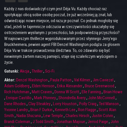
Każdy z nas doświadczył czym jest Déja Vu. Każdy chociaż raz
spotykając obcą sobie osobę poczuł, że już wcześniej ją znał, lub
odwiedzając nowe miejsce, od razu je poznał. Co jednak mogłoby się
stać, jeżeli te tajemnicze odczucia w rzeczywistości okazałyby się
ostrzeżeniem wysłanym z przeszłości, lub podpowiedzią przyszłości?
W najnowszym thrillerze wyprodukowanym przez słynnego Jerry'ego
Bruckheimera, pewien agent FBI Denzel Washington podąża za głosem
Déja Vu w trakcie prowadzenia śledztwa. To, co zdawało się być
niewinnym żartem naszej pamięci, staje się szaleńczym wyścigiem o
życie.
Gatunki:
Akcja
,
Thriller
,
Sci-Fi
Aktor:
Denzel Washington
,
Paula Patton
,
Val Kilmer
,
Jim Caviezel
,
Adam Goldberg
,
Elden Henson
,
Erika Alexander
,
Bruce Greenwood
,
Rich Hutchman
,
Matt Craven
,
Donna W Scott
,
Elle Fanning
,
Brian Howe
,
Enrique Castillo
,
Mark Phinney
,
Shondrella Avery
,
John McConnell
,
Dane Rhodes
,
Clay Steakley
,
Lorry Houston
,
Polly Craig
,
Ted Manson
,
Yvonne Landry
,
Brian F Durkin
,
Kenneth Lee
,
Ron Flagge
,
Scott Alan
Smith
,
Nadia Shazana
,
Lew Temple
,
Charles Hirsch
,
Justin Colvin
,
Brandi Coleman
,
J Todd Smith
,
Jonathan Majoue
,
Jerrod Paige
,
John