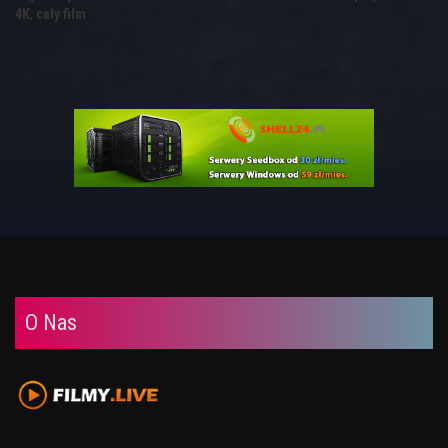
4K
,
cały film
O Nas