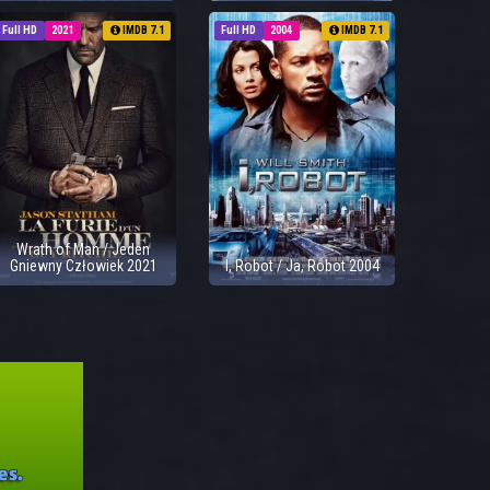
Full HD
2021
IMDB 7.1
Full HD
2004
IMDB 7.1
Wrath of Man / Jeden
Gniewny Człowiek 2021
I, Robot / Ja, Robot 2004