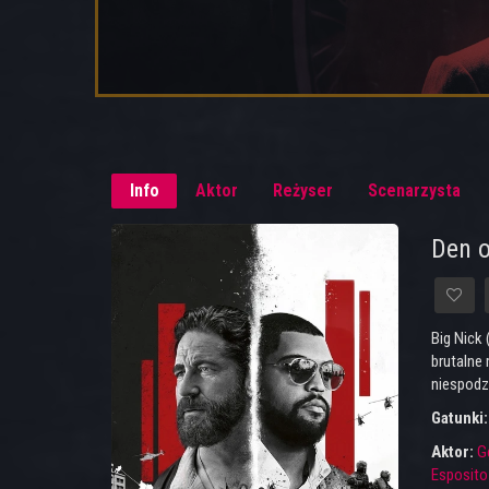
Info
Aktor
Reżyser
Scenarzysta
Den o
Big Nick 
brutalne 
niespodz
Gatunki
Aktor:
G
Esposito