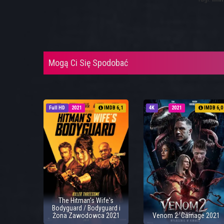
Mogą Ci Się Spodobać
Full HD
2021
IMDB 6,1
4K
2021
IMDB 6,0
The Hitman's Wife's
Bodyguard / Bodyguard i
Żona Zawodowca 2021
Venom 2: Carnage 2021