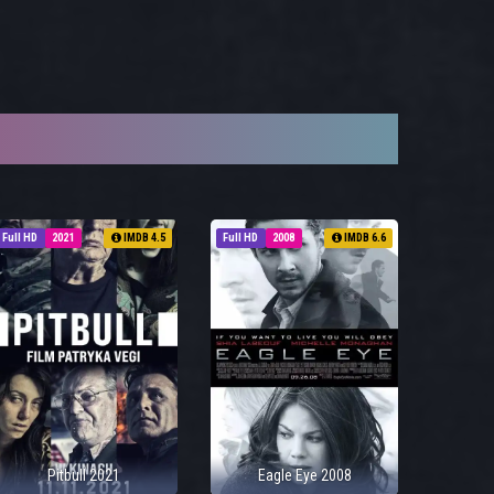
Full HD
2021
IMDB 4.5
Full HD
2008
IMDB 6.6
Pitbull 2021
Eagle Eye 2008