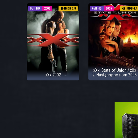
Full HD
2002
IMDB 5.8
Full HD
2005
IMDB 4.4
xXx: State of Union / xXx
xXx 2002
2: Następny poziom 2005