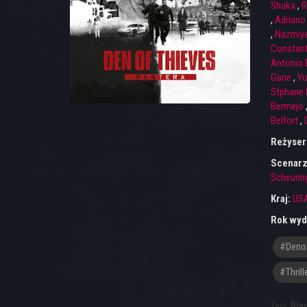
Shuka
,
R
,
Adriano
,
Nazmiye
Constant
Antonio 
Gane
,
Yu
Stphane 
Bermejo
Belfort
,
Reżyser
Scenarz
Scheurin
Kraj:
US
Rok wyd
#denof
#thrill
Tagi:
film