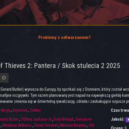
Problemy z odtwarzaniem?
f Thieves 2: Pantera / Skok stulecia 2 2025
(Gerard Butler) wyrusza do Europy, by spotkać się z Donniem, który został w
mafijne rozgrywki. Tym razem planowany jest napad na największą giełdę kami
iewanie zmienia się w śmiertelną rywalizację, zdrada i zaskakujące sojusze 
:
Akcja
,
Kryminał
,
Thriller
Czas trwa
erard Butler
,
OShea Jackson Jr
,
Evin Ahmad
,
Salvatore
Jakość:
,
Meadow Williams
,
Swen Temmel
,
Michael Bisping
,
Orli
Ocena:
0