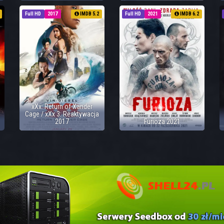
Full HD
2017
IMDB 5.2
Full HD
2021
IMDB 6.2
xXx: Return of Xander
Cage / xXx 3: Reaktywacja
2017
Furioza 2021