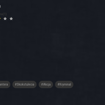
8
na(1)
ntera
#Skokstulecia
#akcja
#kryminal