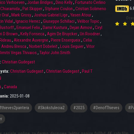
ico Verhoeven
,
Jordan Bridges
,
Dino Kelly
,
Fortunato Cerlino
6.
 Chiaramida
,
Pat Skipper
,
Stphane Coulon
,
Cristian Solimeno
 Oral
,
Mark Grosy
,
Joshua Gabriel Lige
,
Yasen Atour
,
Oce
in Vidal
,
Ignacio Herrez
,
Giuseppe Schillaci
,
Velibor Topic
,
Bustorff
,
Emanuel Felix
,
Damir Kustura
,
Dejan Aimovi
,
Ciryl
ri D Brown
,
Kelly Fonseca
,
Agim De Bruycker
,
Uri Roodner
,
Rideau
,
Alexandre Auvergne
,
Pierre Ensergueix
,
Celia
,
Andreu Bresca
,
Norbert Dobeleit
,
Louis Seguier
,
Vitor
Dimitri Vegas Thivaios
,
Taylor John Smith
:
Christian Gudegast
ysta:
Christian Gudegast
,
Christian Gudegast
,
Paul T
g
A
,
Canada
ania:
2025-01-08
thieves2pantera
#skokstulecia2
#2025
#DenofThieves
#Pa
er
y
,
seriale
,
online
,
za darmo
,
darmowe
,
lektor
,
napisy
,
fullhd
,
4K
,
cały film