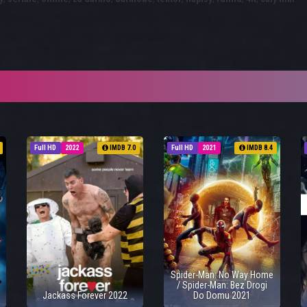
Full HD
2022
IMDB 7.0
Full HD
2021
IMDB 8.4
Spider-Man: No Way Home
/ Spider-Man: Bez Drogi
Jackass Forever 2022
Do Domu 2021