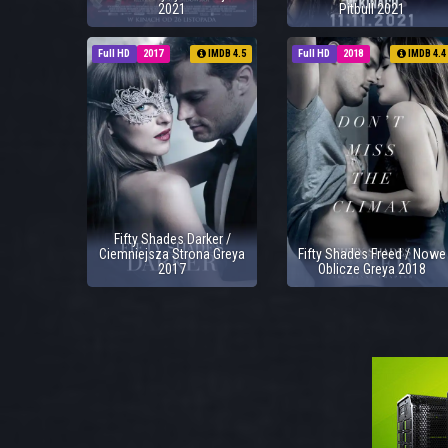
2021
Pitbull 2021
Full HD
2017
IMDB 4.5
Full HD
2018
IMDB 4.4
Fifty Shades Darker /
Ciemniejsza Strona Greya
Fifty Shades Freed / Nowe
2017
Oblicze Greya 2018