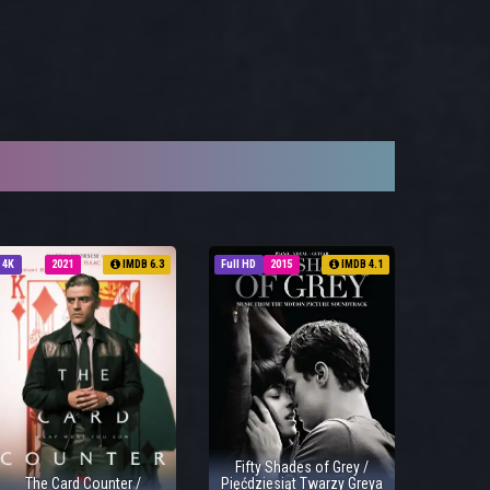
4K
2021
IMDB 6.3
Full HD
2015
IMDB 4.1
Fifty Shades of Grey /
The Card Counter /
Pięćdziesiąt Twarzy Greya