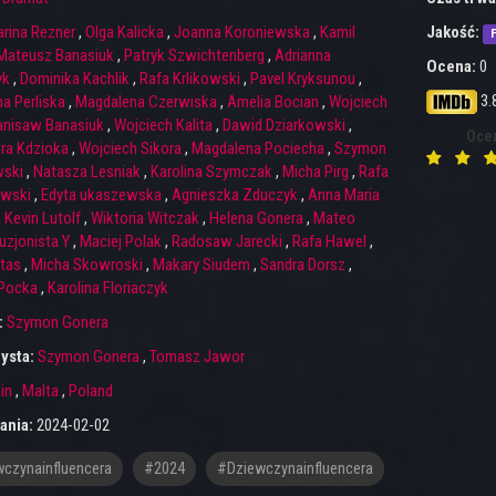
arina Rezner
,
Olga Kalicka
,
Joanna Koroniewska
,
Kamil
Jakość:
F
Mateusz Banasiuk
,
Patryk Szwichtenberg
,
Adrianna
Ocena:
0
yk
,
Dominika Kachlik
,
Rafa Krlikowski
,
Pavel Kryksunou
,
3.
a Perliska
,
Magdalena Czerwiska
,
Amelia Bocian
,
Wojciech
anisaw Banasiuk
,
Wojciech Kalita
,
Dawid Dziarkowski
,
Oce
ra Kdzioka
,
Wojciech Sikora
,
Magdalena Pociecha
,
Szymon
ski
,
Natasza Lesniak
,
Karolina Szymczak
,
Micha Pirg
,
Rafa
ewski
,
Edyta ukaszewska
,
Agnieszka Zduczyk
,
Anna Maria
,
Kevin Lutolf
,
Wiktoria Witczak
,
Helena Gonera
,
Mateo
luzjonista Y
,
Maciej Polak
,
Radosaw Jarecki
,
Rafa Hawel
,
ktas
,
Micha Skowroski
,
Makary Siudem
,
Sandra Dorsz
,
 Pocka
,
Karolina Floriaczyk
:
Szymon Gonera
ysta:
Szymon Gonera
,
Tomasz Jawor
in
,
Malta
,
Poland
ania:
2024-02-02
czynainfluencera
#2024
#Dziewczynainfluencera