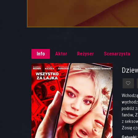
Info
Aktor
Reżyser
Scenarzysta
Dziew
Wchodząc
wychodzi 
podróż za
fanów, Zo
z seksow
Zosię cz
Gatunki