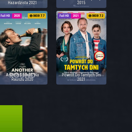
Hazardzista 2021
2015
Full HD
2020
IMDB 7.7
Full HD
2021
IMDB 7.2
Another Round / Na
Powrót Do Tamtych Dni
Rauszu 2020
2021