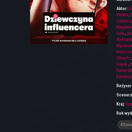
Aktor:
K
Wodka
,
Izydorcz
Magdalen
Gola
,
St
Aleksand
Mysakow
Radzisz
Olbrycht
Haack
,
I
Daniel S
Karolina
Reżyser
Scenarz
Kraj:
Spa
Rok wyd
#dziew