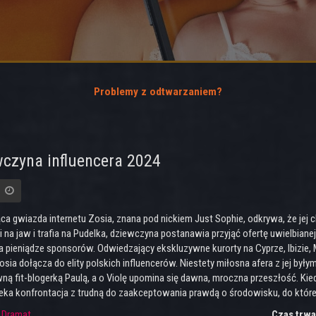
Problemy z odtwarzaniem?
czyna influencera 2024
a gwiazda internetu Zosia, znana pod nickiem Just Sophie, odkrywa, że jej 
na jaw i trafia na Pudelka, dziewczyna postanawia przyjąć ofertę uwielbianej 
 pieniądze sponsorów. Odwiedzający ekskluzywne kurorty na Cyprze, Ibizie, M
sia dołącza do elity polskich influencerów. Niestety miłosna afera z jej były
ną fit-blogerką Paulą, a o Violę upomina się dawna, mroczna przeszłość. Kie
eka konfrontacja z trudną do zaakceptowania prawdą o środowisku, do które
:
Dramat
Czas trwa