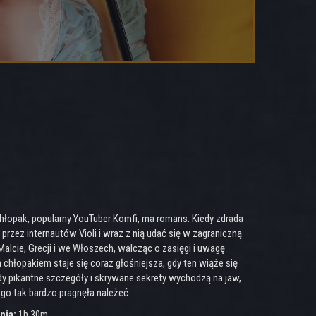
chłopak, popularny YouTuber Komfi, ma romans. Kiedy zdrada
przez internautów Violi i wraz z nią udać się w zagraniczną
alcie, Grecji i we Włoszech, walcząc o zasięgi i uwagę
m chłopakiem staje się coraz głośniejsza, gdy ten wiąże się
dy pikantne szczegóły i skrywane sekrety wychodzą na jaw,
go tak bardzo pragnęła należeć.
nia:
1h 30m