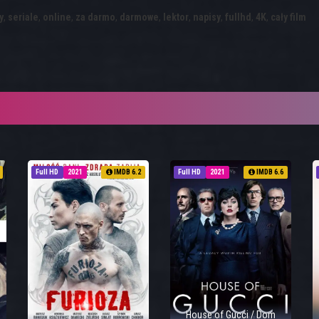
y
,
seriale
,
online
,
za darmo
,
darmowe
,
lektor
,
napisy
,
fullhd
,
4K
,
cały film
Full HD
2021
IMDB 6.2
Full HD
2021
IMDB 6.6
House of Gucci / Dom