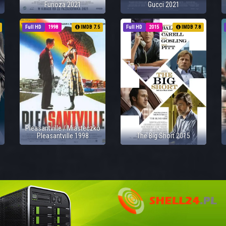
Furioza 2021
Gucci 2021
Full HD
1998
IMDB 7.5
Full HD
2015
IMDB 7.8
Pleasantville / Miasteczko
Pleasantville 1998
The Big Short 2015