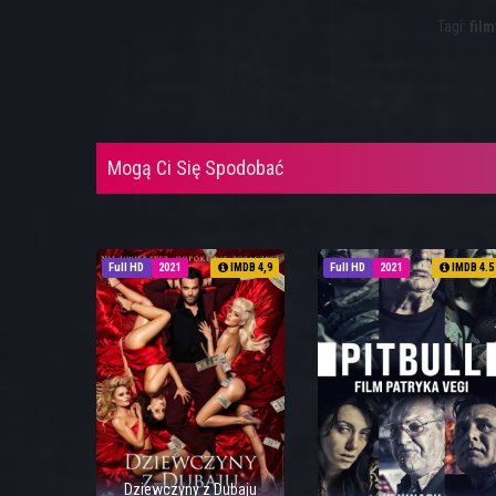
Tagi:
film
Mogą Ci Się Spodobać
Full HD
2021
IMDB 4,9
Full HD
2021
IMDB 4.5
Dziewczyny z Dubaju