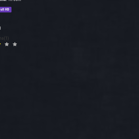
ull HD
8
na(1)