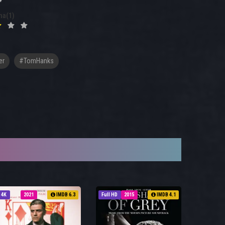
na(1)
er
#TomHanks
4K
2021
IMDB 6.3
Full HD
2015
IMDB 4.1