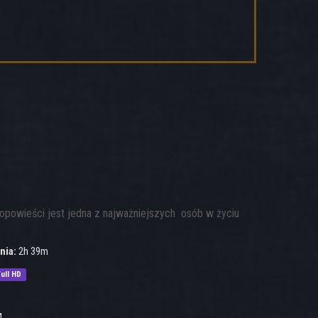
 opowieści jest jedna z najważniejszych osób w życiu
nia:
2h 39m
ull HD
4