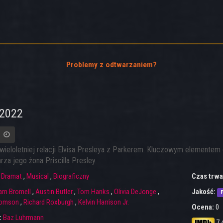
Problemy z odtwarzaniem?
 2022
 wieloletniej relacji Elvisa Presleya z Parkerem. Kluczowym elementem
rza jego żona Priscilla Presley.
:
Dramat
,
Musical
,
Biograficzny
Czas trwa
am Bromell
,
Austin Butler
,
Tom Hanks
,
Olivia DeJonge
,
Jakość:
F
homson
,
Richard Roxburgh
,
Kelvin Harrison Jr.
Ocena:
0
:
Baz Luhrmann
7.