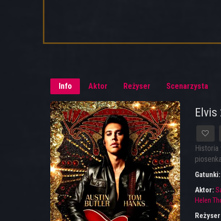
Info
Aktor
Reżyser
Scenarzysta
Elvis
Historia
piosenka
Gatunki
Aktor:
S
Helen T
Reżyser