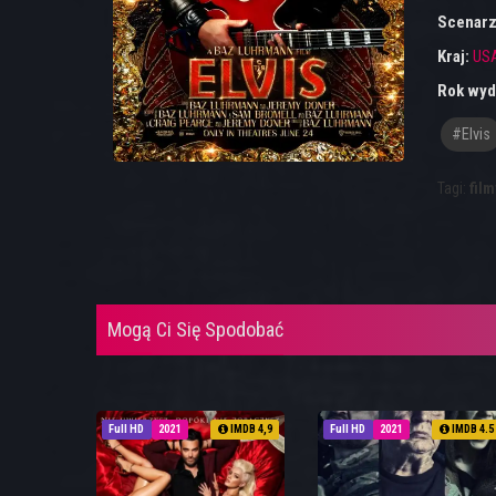
Scenarz
Kraj:
US
Rok wyd
#elvis
Tagi:
film
Mogą Ci Się Spodobać
Full HD
2021
IMDB 4,9
Full HD
2021
IMDB 4.5