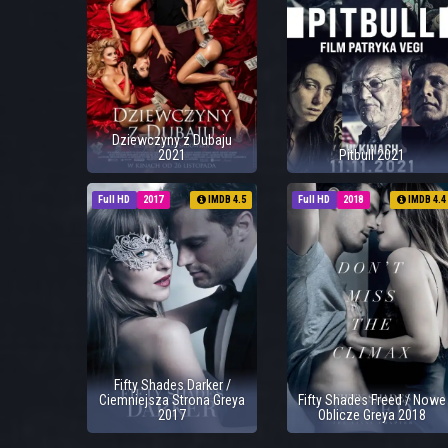
Dziewczyny z Dubaju
2021
Pitbull 2021
Full HD
2017
IMDB 4.5
Full HD
2018
IMDB 4.4
Fifty Shades Darker /
Ciemniejsza Strona Greya
Fifty Shades Freed / Nowe
2017
Oblicze Greya 2018