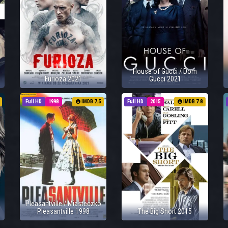
House of Gucci / Dom
Furioza 2021
Gucci 2021
Full HD
1998
IMDB 7.5
Full HD
2015
IMDB 7.8
Pleasantville / Miasteczko
Pleasantville 1998
The Big Short 2015