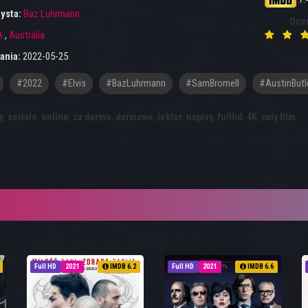
ysta:
Baz Luhrmann
Oce
A
,
Australia
ania:
2022-05-25
#2022
#Elvis
#BazLuhrmann
#SamBromell
#AustinButl
y
,
seriale
,
online
,
za darmo
,
darmowe
,
lektor
,
napisy
,
fullhd
,
4K
,
cały film
Full HD
2021
IMDB 6.2
Full HD
2021
IMDB 6.6