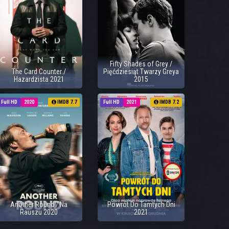
Fifty Shades of Grey /
The Card Counter /
Pięćdziesiąt Twarzy Greya
Hazardzista 2021
2015
Full HD
2020
IMDB 7.7
Full HD
2021
IMDB 7.2
Another Round / Na
Powrót Do Tamtych Dni
Rauszu 2020
2021