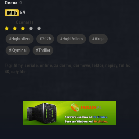
Ocena:
0
6.9
Ocena(1)
#highrollers
#2025
#HighRollers
#akcja
#kryminal
#thriller
Tagi:
filmy
,
seriale
,
online
,
za darmo
,
darmowe
,
lektor
,
napisy
,
fullhd
,
4K
,
cały film