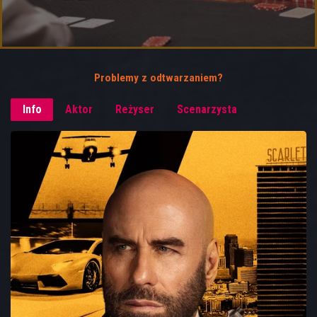
Problemy z odtwarzaniem?
Info
Aktor
Reżyser
Scenarzysta