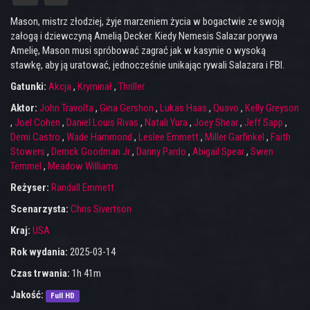
Mason, mistrz złodziej, żyje marzeniem życia w bogactwie ze swoją
załogą i dziewczyną Amelią Decker. Kiedy Nemesis Salazar porywa
Amelię, Mason musi spróbować zagrać jak w kasynie o wysoką
stawkę, aby ją uratować, jednocześnie unikając rywali Salazara i FBI.
Gatunki:
Akcja
,
Kryminał
,
Thriller
Aktor:
John Travolta
,
Gina Gershon
,
Lukas Haas
,
Quavo
,
Kelly Greyson
,
Joel Cohen
,
Daniel Louis Rivas
,
Natali Yura
,
Joey Shear
,
Jeff Sapp
,
Demi Castro
,
Wade Hammond
,
Leslee Emmett
,
Miller Garfinkel
,
Faith
Stowers
,
Derrick Goodman Jr
,
Danny Pardo
,
Abigail Spear
,
Swen
Temmel
,
Meadow Williams
Reżyser:
Randall Emmett
Scenarzysta:
Chris Sivertson
Kraj:
USA
Rok wydania:
2025-03-14
Czas trwania:
1h 41m
Jakość:
Full HD