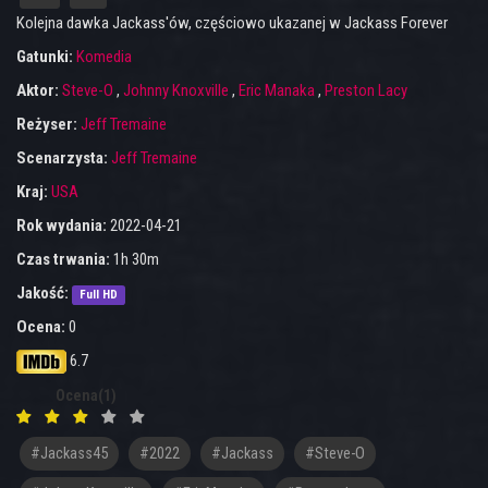
Kolejna dawka Jackass'ów, częściowo ukazanej w Jackass Forever
Gatunki:
Komedia
Aktor:
Steve-O
,
Johnny Knoxville
,
Eric Manaka
,
Preston Lacy
Reżyser:
Jeff Tremaine
Scenarzysta:
Jeff Tremaine
Kraj:
USA
Rok wydania:
2022-04-21
Czas trwania:
1h 30m
Jakość:
Full HD
Ocena:
0
6.7
Ocena(1)
#jackass45
#2022
#Jackass
#Steve-O