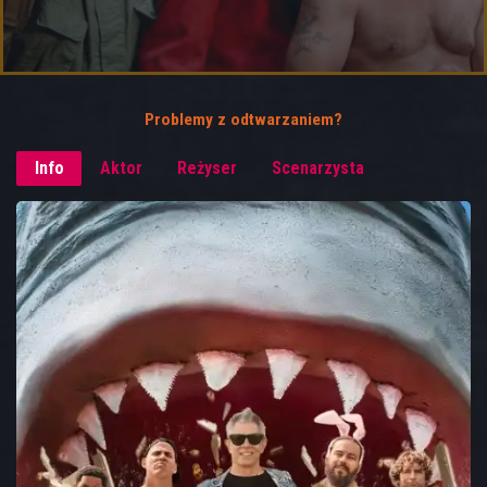
Problemy z odtwarzaniem?
Info
Aktor
Reżyser
Scenarzysta