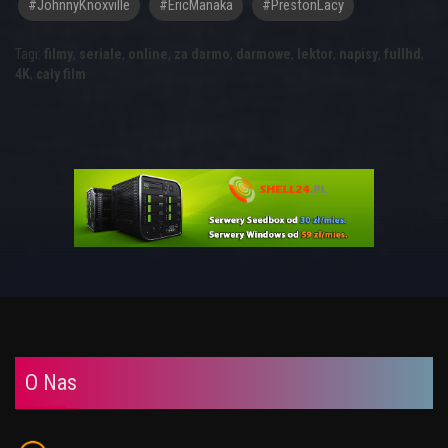
#JohnnyKnoxville
#EricManaka
#PrestonLacy
Tagi:
filmy
,
seriale
,
online
,
za darmo
,
darmowe
,
lektor
,
napisy
,
fullhd
,
4K
,
cały film
O Nas