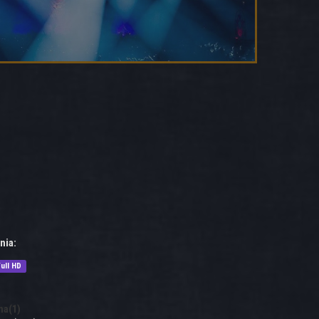
nia:
ull HD
na(1)