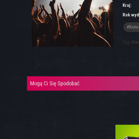
Kraj:
Rok wyd
#konce
Tagi:
film
Mogą Ci Się Spodobać