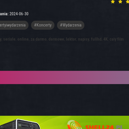
ania:
2024-06-30
rtyiwydarzenia
#Koncerty
#wydarzenia
y
,
seriale
,
online
,
za darmo
,
darmowe
,
lektor
,
napisy
,
fullhd
,
4K
,
cały film