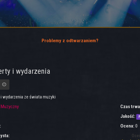
Problemy z odtwarzaniem?
rty i wydarzenia
 i wydarzenia ze świata muzyki
:
Muzyczny
Czas trwa
Jakość:
F
:
Ocena:
0
ysta:
Oce