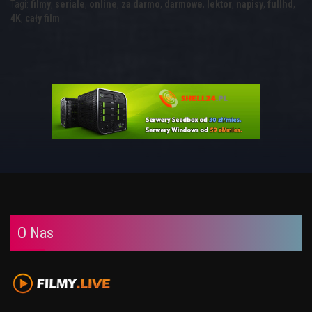
Tagi:
filmy
,
seriale
,
online
,
za darmo
,
darmowe
,
lektor
,
napisy
,
fullhd
,
4K
,
cały film
O Nas