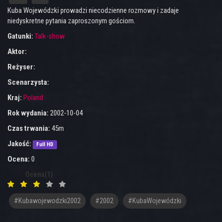
Kuba Wojewódzki prowadzi niecodzienne rozmowy i zadaje
niedyskretne pytania zaproszonym gościom.
Gatunki:
Talk-show
Aktor:
Reżyser:
Scenarzysta:
Kraj:
Poland
Rok wydania:
2002-10-04
Czas trwania:
45m
Jakość:
Full HD
Ocena:
0
Ocena(1)
#kubawojewodzki2002
#2002
#KubaWojewódzki