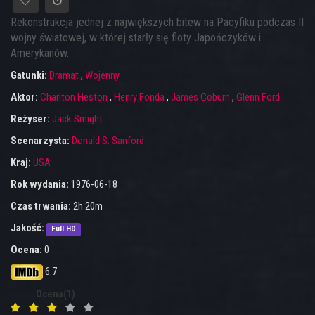
Rekonstrukcja jednej z największych bitew na Pacyfiku podczas II
wojny światowej, w której starły się floty Japończyków i
Amerykanów.
Gatunki:
Dramat
,
Wojenny
Aktor:
Charlton Heston
,
Henry Fonda
,
James Coburn
,
Glenn Ford
Reżyser:
Jack Smight
Scenarzysta:
Donald S. Sanford
Kraj:
USA
Rok wydania:
1976-06-18
Czas trwania:
2h 20m
Jakość:
Full HD
Ocena:
0
6.7
Ocena(1)