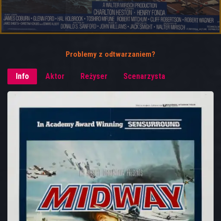
Problemy z odtwarzaniem?
Info
Aktor
Reżyser
Scenarzysta