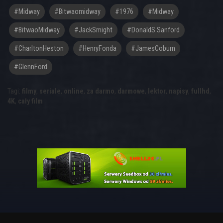
#midway
#bitwaomidway
#1976
#Midway
#BitwaoMidway
#JackSmight
#DonaldS.Sanford
#CharltonHeston
#HenryFonda
#JamesCoburn
#GlennFord
Tagi:
filmy
,
seriale
,
online
,
za darmo
,
darmowe
,
lektor
,
napisy
,
fullhd
,
4K
,
cały film