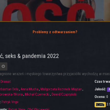
Problemy z odtwarzaniem?
ć, seks & pandemia 2022
agnione wrażeń i męskiego towarzystwa przyjaciółki wychodzą w miast
:
Dramat
Czas trwa
ebastian Dela
,
Anna Mucha
,
Małgorzata Rozenek-Majdan
,
Jakość:
F
borowska-Wrona
,
Michał Czernecki
,
Dawid Czupryński
Ocena:
0
:
Patryk Vega
3.
ysta:
Patryk Vega
,
Olaf Olszewski