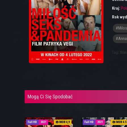
Kraj:
Pol
Rok wyd
#milo
#Anna
Tagi:
film
Mogą Ci Się Spodobać
Full HD
2021
IMDB 4,9
Full HD
2021
IMDB 4.5