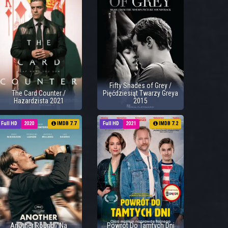
Fifty Shades of Grey /
The Card Counter /
Pięćdziesiąt Twarzy Greya
Hazardzista 2021
2015
Full HD
2020
IMDB 7.7
Full HD
2021
IMDB 7.2
Another Round / Na
Powrót Do Tamtych Dni