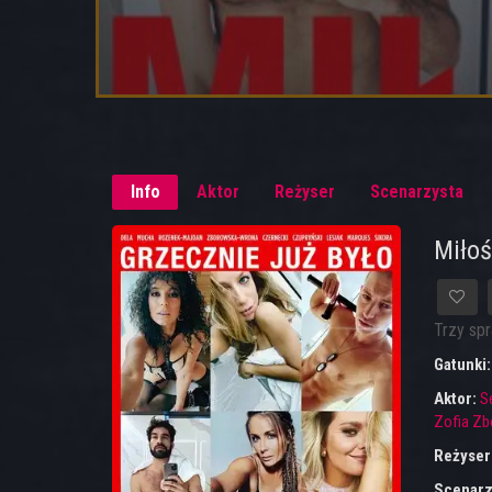
Info
Aktor
Reżyser
Scenarzysta
Miłoś
Trzy spr
Gatunki
Aktor:
S
Zofia Z
Reżyser
Scenarz