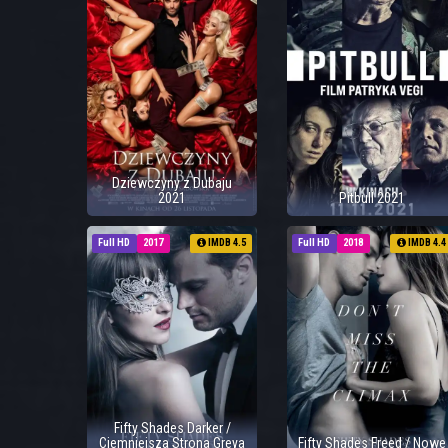
Dziewczyny z Dubaju
2021
Pitbull 2021
Full HD
2017
IMDB 4.5
Full HD
2018
IMDB 4.4
Fifty Shades Darker /
Ciemniejsza Strona Greya
Fifty Shades Freed / Nowe