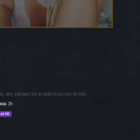
o, aby zabawić się w najkrótszą noc w roku.
nia:
2h
ull HD
1