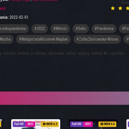
Oce
and
ania:
2022-02-01
scsekspandemia
#2022
#Miłość
#Seks
#Pandemia
#Pa
Mucha
#MałgorzataRozenek-Majdan
#ZofiaZborowska-Wrona
#
y
,
seriale
,
online
,
za darmo
,
darmowe
,
lektor
,
napisy
,
fullhd
,
4K
,
cały film
Full HD
2021
IMDB 6.2
Full HD
2021
IMDB 6.6