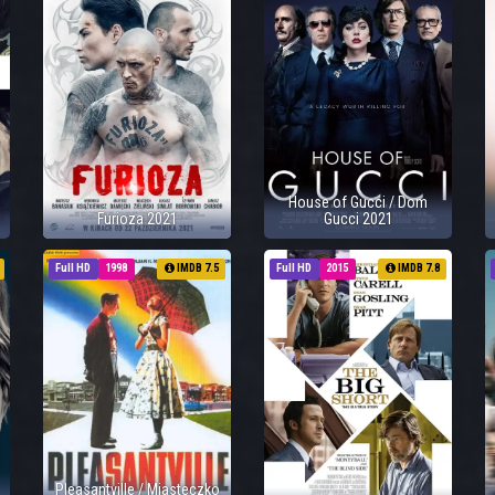
House of Gucci / Dom
Furioza 2021
Gucci 2021
Full HD
1998
IMDB 7.5
Full HD
2015
IMDB 7.8
Pleasantville / Miasteczko