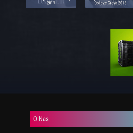
2017
Oblicze Greya 2018
O Nas