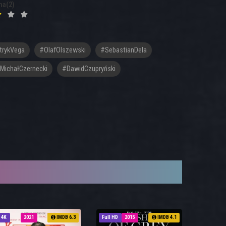
na(2)
trykVega
#OlafOlszewski
#SebastianDela
MichałCzernecki
#DawidCzupryński
4K
2021
IMDB 6.3
Full HD
2015
IMDB 4.1