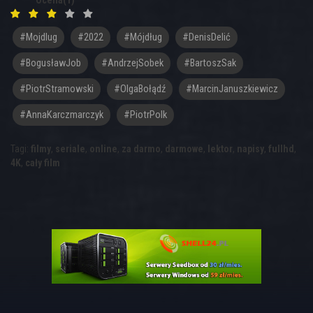
Ocena(1)
#mojdlug
#2022
#Mójdług
#DenisDelić
#BogusławJob
#AndrzejSobek
#BartoszSak
#PiotrStramowski
#OlgaBołądź
#MarcinJanuszkiewicz
#AnnaKarczmarczyk
#PiotrPolk
Tagi:
filmy
,
seriale
,
online
,
za darmo
,
darmowe
,
lektor
,
napisy
,
fullhd
,
4K
,
cały film