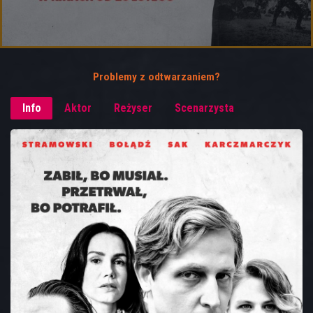
Problemy z odtwarzaniem?
Info
Aktor
Reżyser
Scenarzysta