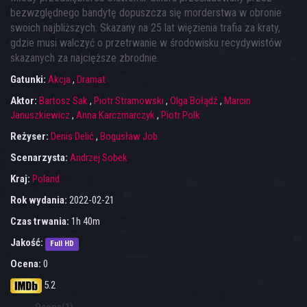
bezwzględnego bandytę dopuszcza się morderstwa w obronie
swoich najbliższych. Skazany na 25 lat więzienia trafia za kraty,
gdzie musi walczyć o przetrwanie w środowisku recydywistów
skazanych za najcięższe zbrodnie.
Gatunki:
Akcja
,
Dramat
Aktor:
Bartosz Sak
,
Piotr Stramowski
,
Olga Bołądź
,
Marcin
Januszkiewicz
,
Anna Karczmarczyk
,
Piotr Polk
Reżyser:
Denis Delić
,
Bogusław Job
Scenarzysta:
Andrzej Sobek
Kraj:
Poland
Rok wydania:
2022-02-21
Czas trwania:
1h 40m
Jakość:
Full HD
Ocena:
0
5.2