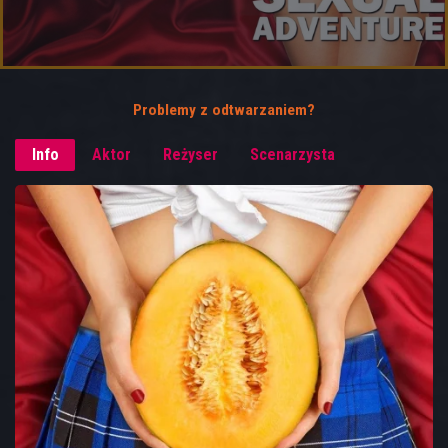
Problemy z odtwarzaniem?
Info
Aktor
Reżyser
Scenarzysta