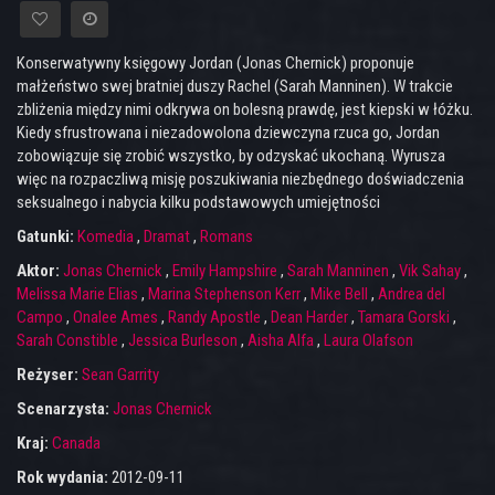
Konserwatywny księgowy Jordan (Jonas Chernick) proponuje
małżeństwo swej bratniej duszy Rachel (Sarah Manninen). W trakcie
zbliżenia między nimi odkrywa on bolesną prawdę, jest kiepski w łóżku.
Kiedy sfrustrowana i niezadowolona dziewczyna rzuca go, Jordan
zobowiązuje się zrobić wszystko, by odzyskać ukochaną. Wyrusza
więc na rozpaczliwą misję poszukiwania niezbędnego doświadczenia
seksualnego i nabycia kilku podstawowych umiejętności
Gatunki:
Komedia
,
Dramat
,
Romans
Aktor:
Jonas Chernick
,
Emily Hampshire
,
Sarah Manninen
,
Vik Sahay
,
Melissa Marie Elias
,
Marina Stephenson Kerr
,
Mike Bell
,
Andrea del
Campo
,
Onalee Ames
,
Randy Apostle
,
Dean Harder
,
Tamara Gorski
,
Sarah Constible
,
Jessica Burleson
,
Aisha Alfa
,
Laura Olafson
Reżyser:
Sean Garrity
Scenarzysta:
Jonas Chernick
Kraj:
Canada
Rok wydania:
2012-09-11