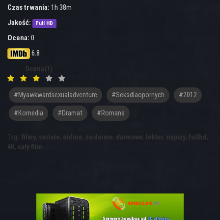
Czas trwania:
1h 38m
Jakość:
Full HD
Ocena:
0
6.8
Ocena(1)
#myawkwardsexualadventure
#seksdlaopornych
#2012
#Komedia
#Dramat
#Romans
Tagi:
filmy
,
seriale
,
online
,
za darmo
,
darmowe
,
lektor
,
napisy
,
fullhd
,
4K
,
cały film