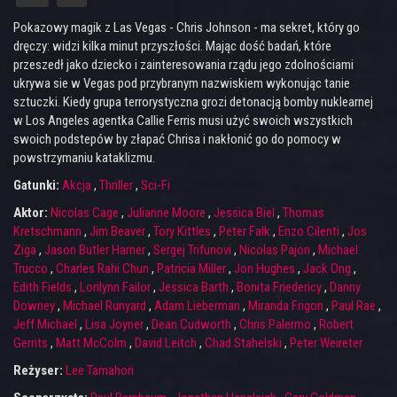
Pokazowy magik z Las Vegas - Chris Johnson - ma sekret, który go
dręczy: widzi kilka minut przyszłości. Mając dość badań, które
przeszedł jako dziecko i zainteresowania rządu jego zdolnościami
ukrywa sie w Vegas pod przybranym nazwiskiem wykonując tanie
sztuczki. Kiedy grupa terrorystyczna grozi detonacją bomby nuklearnej
w Los Angeles agentka Callie Ferris musi użyć swoich wszystkich
swoich podstepów by złapać Chrisa i nakłonić go do pomocy w
powstrzymaniu kataklizmu.
Gatunki:
Akcja
,
Thriller
,
Sci-Fi
Aktor:
Nicolas Cage
,
Julianne Moore
,
Jessica Biel
,
Thomas
Kretschmann
,
Jim Beaver
,
Tory Kittles
,
Peter Falk
,
Enzo Cilenti
,
Jos
Ziga
,
Jason Butler Harner
,
Sergej Trifunovi
,
Nicolas Pajon
,
Michael
Trucco
,
Charles Rahi Chun
,
Patricia Miller
,
Jon Hughes
,
Jack Ong
,
Edith Fields
,
Lorilynn Failor
,
Jessica Barth
,
Bonita Friedericy
,
Danny
Downey
,
Michael Runyard
,
Adam Lieberman
,
Miranda Frigon
,
Paul Rae
,
Jeff Michael
,
Lisa Joyner
,
Dean Cudworth
,
Chris Palermo
,
Robert
Gerrits
,
Matt McColm
,
David Leitch
,
Chad Stahelski
,
Peter Weireter
Reżyser:
Lee Tamahori