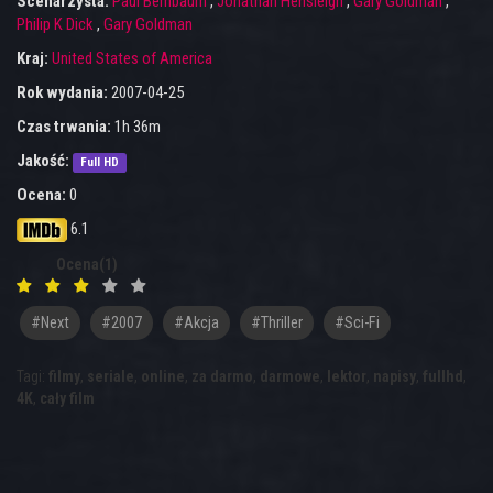
Scenarzysta:
Paul Bernbaum
,
Jonathan Hensleigh
,
Gary Goldman
,
Philip K Dick
,
Gary Goldman
Kraj:
United States of America
Rok wydania:
2007-04-25
Czas trwania:
1h 36m
Jakość:
Full HD
Ocena:
0
6.1
Ocena(1)
#next
#2007
#Akcja
#Thriller
#Sci-Fi
Tagi:
filmy
,
seriale
,
online
,
za darmo
,
darmowe
,
lektor
,
napisy
,
fullhd
,
4K
,
cały film