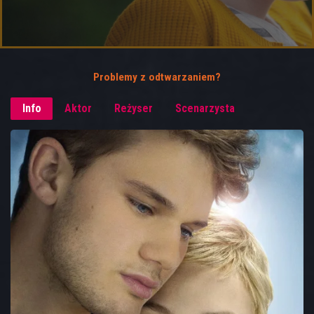
Problemy z odtwarzaniem?
Info
Aktor
Reżyser
Scenarzysta