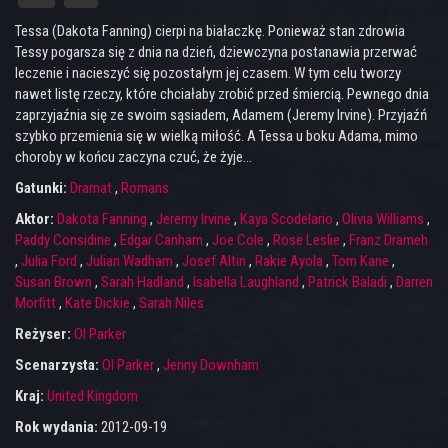
Tessa (Dakota Fanning) cierpi na białaczkę. Ponieważ stan zdrowia
Tessy pogarsza się z dnia na dzień, dziewczyna postanawia przerwać
leczenie i nacieszyć się pozostałym jej czasem. W tym celu tworzy
nawet listę rzeczy, które chciałaby zrobić przed śmiercią. Pewnego dnia
zaprzyjaźnia się ze swoim sąsiadem, Adamem (Jeremy Irvine). Przyjaźń
szybko przemienia się w wielką miłość. A Tessa u boku Adama, mimo
choroby w końcu zaczyna czuć, że żyje...
Gatunki:
Dramat
,
Romans
Aktor:
Dakota Fanning
,
Jeremy Irvine
,
Kaya Scodelario
,
Olivia Williams
,
Paddy Considine
,
Edgar Canham
,
Joe Cole
,
Rose Leslie
,
Franz Drameh
,
Julia Ford
,
Julian Wadham
,
Josef Altin
,
Rakie Ayola
,
Tom Kane
,
Susan Brown
,
Sarah Hadland
,
Isabella Laughland
,
Patrick Baladi
,
Darren
Morfitt
,
Kate Dickie
,
Sarah Niles
Reżyser:
Ol Parker
Scenarzysta:
Ol Parker
,
Jenny Downham
Kraj:
United Kingdom
Rok wydania:
2012-09-19