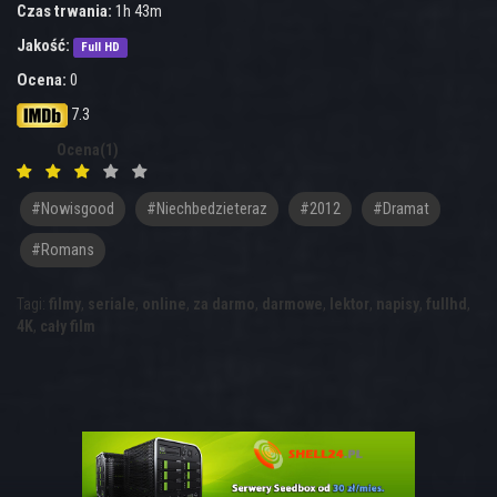
Czas trwania:
1h 43m
Jakość:
Full HD
Ocena:
0
7.3
Ocena(1)
#nowisgood
#niechbedzieteraz
#2012
#Dramat
#Romans
Tagi:
filmy
,
seriale
,
online
,
za darmo
,
darmowe
,
lektor
,
napisy
,
fullhd
,
4K
,
cały film