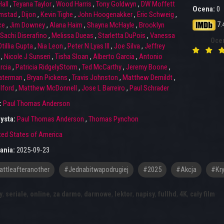
all
,
Teyana Taylor
,
Wood Harris
,
Tony Goldwyn
,
DW Moffett
Ocena:
0
imstad
,
Dijon
,
Kevin Tighe
,
John Hoogenakker
,
Eric Schweig
,
7.
ce
,
Jim Downey
,
Alana Haim
,
Shayna McHayle
,
Brooklyn
Sachi Diserafino
,
Melissa Dueas
,
Starletta DuPois
,
Vanessa
Oce
tillia Gupta
,
Nia Leon
,
Peter N Lyas III
,
Joe Silva
,
Jeffrey
,
Nicole J Sunseri
,
Tisha Sloan
,
Alberto Garcia
,
Antonio
rcia
,
Patricia RidgelyStorm
,
Ted McCarthy
,
Jeremy Boone
,
aterman
,
Bryan Pickens
,
Travis Johnston
,
Matthew Demildt
,
lford
,
Matthew McDonnell
,
Jose L Barreiro
,
Paul Schrader
:
Paul Thomas Anderson
ysta:
Paul Thomas Anderson
,
Thomas Pynchon
ted States of America
ania:
2025-09-23
ttleafteranother
#jednabitwapodrugiej
#2025
#Akcja
#Kry
y
,
seriale
,
online
,
za darmo
,
darmowe
,
lektor
,
napisy
,
fullhd
,
4K
,
cały film