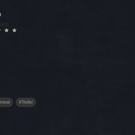
4
na(1)
minał
#Thriller