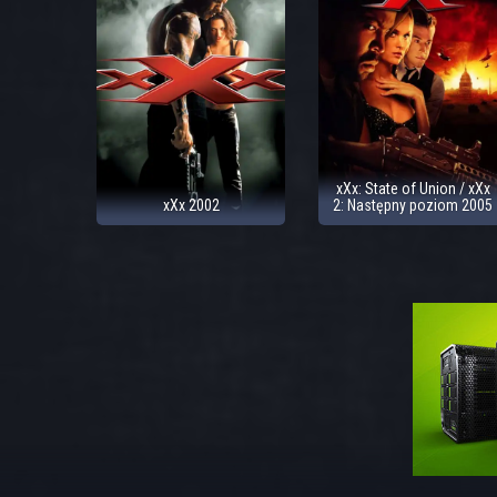
xXx: State of Union / xXx
xXx 2002
2: Następny poziom 2005