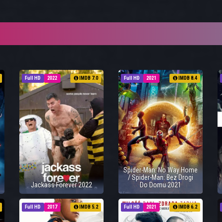
Full HD
2022
IMDB 7.0
Full HD
2021
IMDB 8.4
Spider-Man: No Way Home
/ Spider-Man: Bez Drogi
Jackass Forever 2022
Do Domu 2021
Full HD
2017
IMDB 5.2
Full HD
2021
IMDB 6.2