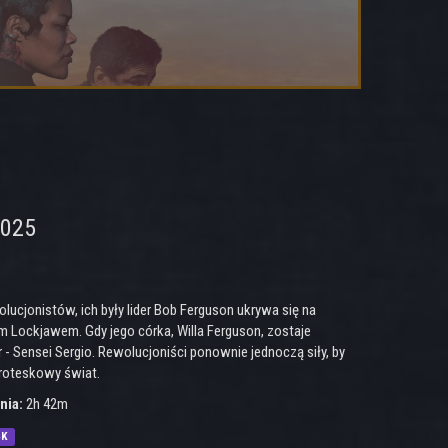
2025
ucjonistów, ich były lider Bob Ferguson ukrywa się na
m Lockjawem. Gdy jego córka, Willa Ferguson, zostaje
Sensei Sergio. Rewolucjoniści ponownie jednoczą siły, by
 groteskowy świat.
nia:
2h 42m
4K