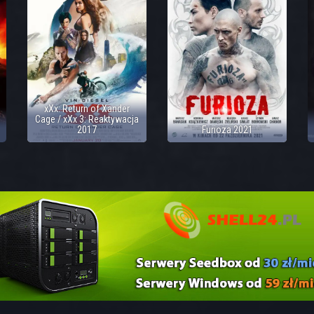
xXx: Return of Xander
Cage / xXx 3: Reaktywacja
2017
Furioza 2021