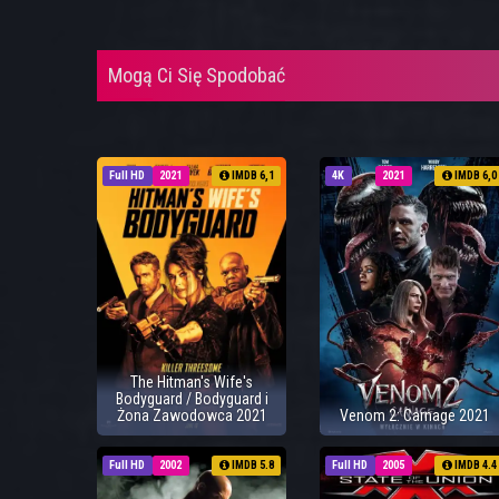
Mogą Ci Się Spodobać
Full HD
2021
IMDB 6,1
4K
2021
IMDB 6,0
The Hitman's Wife's
Bodyguard / Bodyguard i
Żona Zawodowca 2021
Venom 2: Carnage 2021
Full HD
2002
IMDB 5.8
Full HD
2005
IMDB 4.4