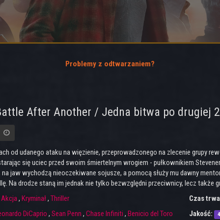
Problemy z odtwarzaniem?
attle After Another / Jedna bitwa po drugiej 
tach od udanego ataku na więzienie, przeprowadzonego na zlecenie grupy rewol
 starając się uciec przed swoim śmiertelnym wrogiem - pułkownikiem Stevene
 na jaw wychodzą nieoczekiwane sojusze, a pomocą służy mu dawny mentor - 
llę. Na drodze staną im jednak nie tylko bezwzględni przeciwnicy, lecz także
:
Akcja
,
Kryminał
,
Thriller
Czas trwa
eonardo DiCaprio
,
Sean Penn
,
Chase Infiniti
,
Benicio del Toro
Jakość: