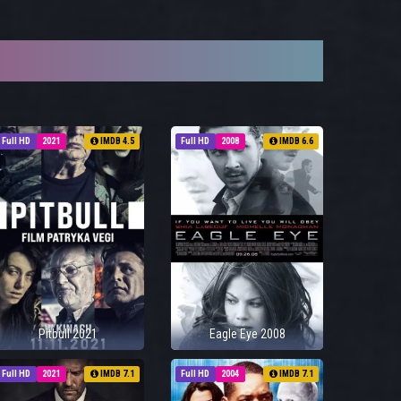
Full HD
2021
IMDB 4.5
Full HD
2008
IMDB 6.6
Pitbull 2021
Eagle Eye 2008
Full HD
2021
IMDB 7.1
Full HD
2004
IMDB 7.1