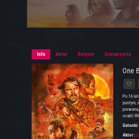
Info
Aktor
Reżyser
Scenarzysta
One B
Po 16 la
pustyni,
porwana,
ocalić Wi
Gatunki
Aktor:
L