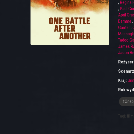
,
Regina H
,
Paul Gr
April Gra
Demme
,
Ganter
,
O
Massagli
Tadeo Ga
James R
Jason Be
Reżyser
Scenarz
Kraj:
Uni
Rok wyd
#oneba
Tagi:
film