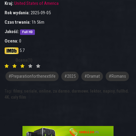
Kraj:
United States of America
Rok wydania:
2025-09-05
Czas trwania:
1h 56m
Jakość:
Full HD
Ocena:
0
5.7
Ocena(1)
#preparationforthenextlife
#2025
#Dramat
#Romans
Tagi:
filmy
,
seriale
,
online
,
za darmo
,
darmowe
,
lektor
,
napisy
,
fullhd
,
4K
,
cały film