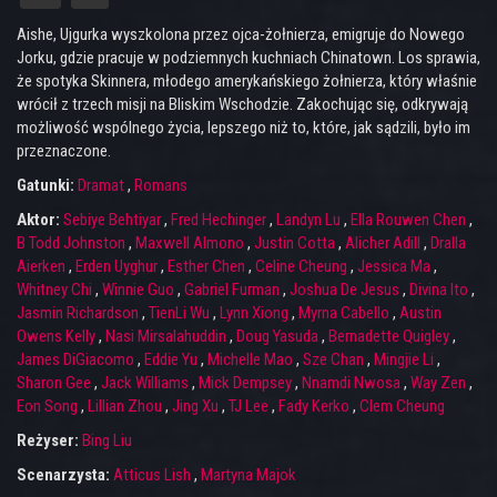
Aishe, Ujgurka wyszkolona przez ojca-żołnierza, emigruje do Nowego
Jorku, gdzie pracuje w podziemnych kuchniach Chinatown. Los sprawia,
że ​​spotyka Skinnera, młodego amerykańskiego żołnierza, który właśnie
wrócił z trzech misji na Bliskim Wschodzie. Zakochując się, odkrywają
możliwość wspólnego życia, lepszego niż to, które, jak sądzili, było im
przeznaczone.
Gatunki:
Dramat
,
Romans
Aktor:
Sebiye Behtiyar
,
Fred Hechinger
,
Landyn Lu
,
Ella Rouwen Chen
,
B Todd Johnston
,
Maxwell Almono
,
Justin Cotta
,
Alicher Adill
,
Dralla
Aierken
,
Erden Uyghur
,
Esther Chen
,
Celine Cheung
,
Jessica Ma
,
Whitney Chi
,
Winnie Guo
,
Gabriel Furman
,
Joshua De Jesus
,
Divina Ito
,
Jasmin Richardson
,
TienLi Wu
,
Lynn Xiong
,
Myrna Cabello
,
Austin
Owens Kelly
,
Nasi Mirsalahuddin
,
Doug Yasuda
,
Bernadette Quigley
,
James DiGiacomo
,
Eddie Yu
,
Michelle Mao
,
Sze Chan
,
Mingjie Li
,
Sharon Gee
,
Jack Williams
,
Mick Dempsey
,
Nnamdi Nwosa
,
Way Zen
,
Eon Song
,
Lillian Zhou
,
Jing Xu
,
TJ Lee
,
Fady Kerko
,
Clem Cheung
Reżyser:
Bing Liu
Scenarzysta:
Atticus Lish
,
Martyna Majok