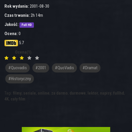
Rok wydania:
2001-08-30
Czas trwania:
2h 14m
Jakość:
Full HD
Ocena:
0
5.7
Ocena(1)
#quovadis
#2001
#QuoVadis
#dramat
#historyczny
Tagi:
filmy
,
seriale
,
online
,
za darmo
,
darmowe
,
lektor
,
napisy
,
fullhd
,
4K
,
cały film