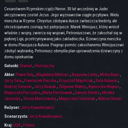
Cesarstwem Rzymskim rządzi Neron. 30 lat wcześniej w Judei
ukrzyżowany został Jezus. Jego wyznawców ciągle przybywa. Wielu
mieszka w Rzymie. Chrystus zdobywa dusze zwłaszcza biedoty, ale
chrześcijanami zostają też patrycjusze. Marek Winicjusz, który wrócił
właśnie z wojny, zwierza się wujowi, Petroniuszowi, że zakochał się w
pięknej Ligii, przetrzymywanej jako zakładniczka. Dziewczyna mieszka
w domu Plaucjusza Aulusa. Pragnąc pomóc zakochanemu Winicjuszowi
zdobyć wybrankę, Petroniusz obmyśla plan uprowadzenia dziewczyny z
domu opiekunów.
Gatunki:
Dramat
,
Historyczny
Aktor:
Pawe Delg
,
Magdalena Mielcarz
,
Bogusaw Linda
,
Micha Bajor
,
Jerzy Trela
,
Franciszek Pieczka
,
Krzysztof Majchrzak
,
Rafa Kubacki
,
Andrzej Tomecki
,
Jerzy Nowak
,
Zbigniew Walery
,
Agnieszka Wagner
,
Magorzata Pieczyska
,
Marta Piechowiak
,
Danuta Stenka
,
Monika
Jarosiska
,
Teresa Marczewska
,
Magorzata Foremniak
,
Aldona Orman
Reżyser:
Jerzy Kawalerowicz
Scenarzysta:
Jerzy Kawalerowicz
Kraj:
USA
,
Poland