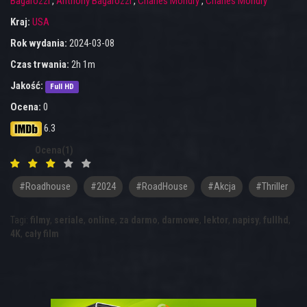
Bagarozzi
,
Anthony Bagarozzi
,
Charles Mondry
,
Charles Mondry
Kraj:
USA
Rok wydania:
2024-03-08
Czas trwania:
2h 1m
Jakość:
Full HD
Ocena:
0
6.3
Ocena(1)
#roadhouse
#2024
#RoadHouse
#akcja
#thriller
Tagi:
filmy
,
seriale
,
online
,
za darmo
,
darmowe
,
lektor
,
napisy
,
fullhd
,
4K
,
cały film