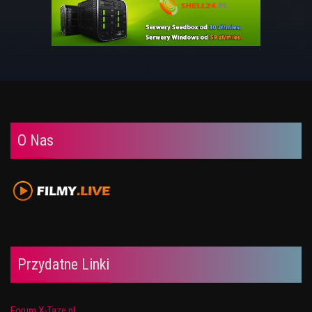
O Nas
Przydatne Linki
Forum X-Taze.pl