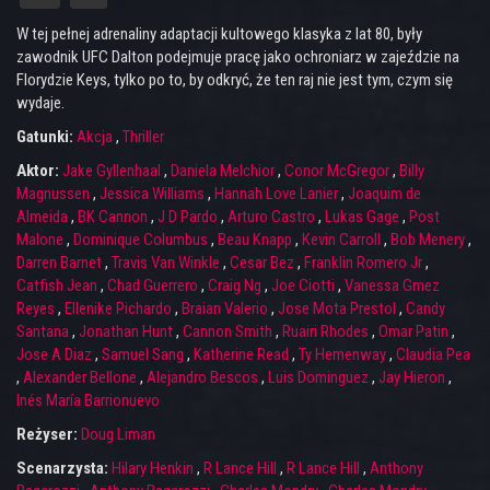
W tej pełnej adrenaliny adaptacji kultowego klasyka z lat 80, były
zawodnik UFC Dalton podejmuje pracę jako ochroniarz w zajeździe na
Florydzie Keys, tylko po to, by odkryć, że ten raj nie jest tym, czym się
wydaje.
Gatunki:
Akcja
,
Thriller
Aktor:
Jake Gyllenhaal
,
Daniela Melchior
,
Conor McGregor
,
Billy
Magnussen
,
Jessica Williams
,
Hannah Love Lanier
,
Joaquim de
Almeida
,
BK Cannon
,
J D Pardo
,
Arturo Castro
,
Lukas Gage
,
Post
Malone
,
Dominique Columbus
,
Beau Knapp
,
Kevin Carroll
,
Bob Menery
,
Darren Barnet
,
Travis Van Winkle
,
Cesar Bez
,
Franklin Romero Jr
,
Catfish Jean
,
Chad Guerrero
,
Craig Ng
,
Joe Ciotti
,
Vanessa Gmez
Reyes
,
Ellenike Pichardo
,
Braian Valerio
,
Jose Mota Prestol
,
Candy
Santana
,
Jonathan Hunt
,
Cannon Smith
,
Ruairi Rhodes
,
Omar Patin
,
Jose A Diaz
,
Samuel Sang
,
Katherine Read
,
Ty Hemenway
,
Claudia Pea
,
Alexander Bellone
,
Alejandro Bescos
,
Luis Dominguez
,
Jay Hieron
,
Inés María Barrionuevo
Reżyser:
Doug Liman
Scenarzysta:
Hilary Henkin
,
R Lance Hill
,
R Lance Hill
,
Anthony