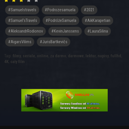
#samuelstravels
#podrozesamuela
#2021
#Samuel'sTravels
#PodróżeSamuela
#AikKarapetian
#AleksandrRodionov
#KevinJanssens
#LauraSilina
#AigarsVilims
#JurisBartkevičs
Tagi:
filmy
,
seriale
,
online
,
za darmo
,
darmowe
,
lektor
,
napisy
,
fullhd
,
4K
,
cały film