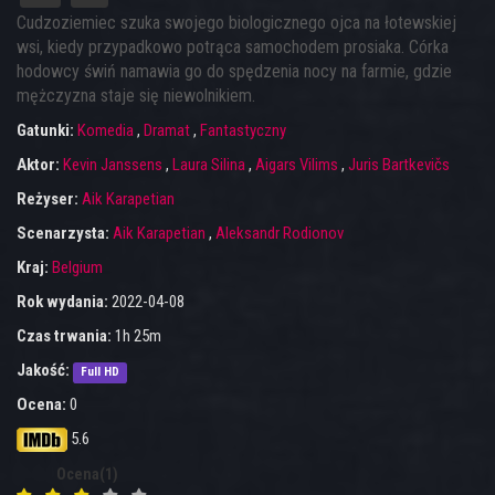
Cudzoziemiec szuka swojego biologicznego ojca na łotewskiej
wsi, kiedy przypadkowo potrąca samochodem prosiaka. Córka
hodowcy świń namawia go do spędzenia nocy na farmie, gdzie
mężczyzna staje się niewolnikiem.
Gatunki:
Komedia
,
Dramat
,
Fantastyczny
Aktor:
Kevin Janssens
,
Laura Silina
,
Aigars Vilims
,
Juris Bartkevičs
Reżyser:
Aik Karapetian
Scenarzysta:
Aik Karapetian
,
Aleksandr Rodionov
Kraj:
Belgium
Rok wydania:
2022-04-08
Czas trwania:
1h 25m
Jakość:
Full HD
Ocena:
0
5.6
Ocena(1)