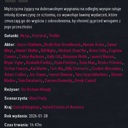
Mężczyzna żyjący na dobrowolnym wygnaniu na odległej wyspie ratuje
młodą dziewczynę ze sztormu, co wywołuje lawinę wydarzeń, które
zmuszają go do wyjścia z odosobnienia, by chronić ją przed wrogami z
jego przeszłości.
Gatunki:
Akcja
,
Kryminał
,
Thriller
Aktor:
Jason Statham
,
Bodhi Rae Breathnach
,
Naomi Ackie
,
Daniel
Mays
,
Harriet Walter
,
Bill Nighy
,
Michael Shaeffer
,
Anna Crilly
,
Eugenia
Caruso
,
Celine Buckens
,
Bally Gill
,
Bronson Webb
,
Laurent Buson
,
Bryan Vigier
,
Rodaidh Findlay
,
Ryan Fletcher
,
Tomi May
,
Ansko Pitknen
,
Sofian Francis
,
Kai Martin
,
Tom Wu
,
Billy Clements
,
Gordon Alexander
,
Adam Collins
,
Jon Slayer
,
Harriet Barrow
,
Tara HoyosMartinez
,
Steven
Blades
,
Tom Delahunty
,
Damien Donnelly
,
Derek Carroll
Reżyser:
Ric Roman Waugh
Scenarzysta:
Ward Parry
Kraj:
United Kingdom
,
United States of America
Rok wydania:
2026-01-28
Czas trwania:
1h 47m