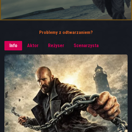
Problemy z odtwarzaniem?
Info
Aktor
Reżyser
Scenarzysta