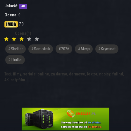
Jakość:
4K
Ocena:
0
7.0
Ocena(1)
#shelter
#samotnik
#2026
#Akcja
#Kryminał
#Thriller
Tagi:
filmy
,
seriale
,
online
,
za darmo
,
darmowe
,
lektor
,
napisy
,
fullhd
,
4K
,
cały film