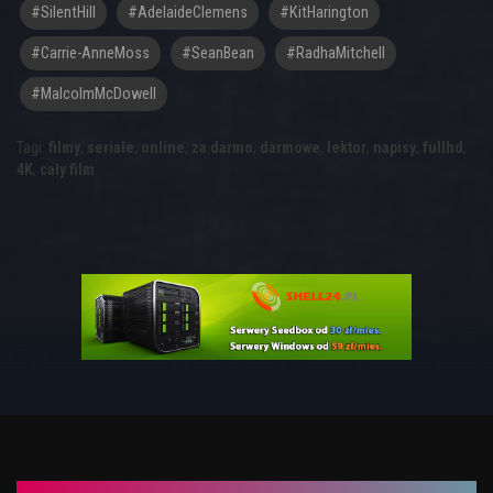
#SilentHill
#AdelaideClemens
#KitHarington
#Carrie-AnneMoss
#SeanBean
#RadhaMitchell
#MalcolmMcDowell
Tagi:
filmy
,
seriale
,
online
,
za darmo
,
darmowe
,
lektor
,
napisy
,
fullhd
,
4K
,
cały film