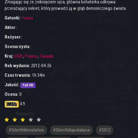
Zmagając się ze zniknięciem ojca, główna bohaterka odkrywa
przerażający sekret, który prowadzi ją w głąb demonicznego świata.
Gatunki:
Horror
Aktor:
Reżyser:
Scenarzysta:
Kraj:
USA
,
France
,
Canada
Rok wydania:
2012-04-26
Czas trwania:
1h 34m
Jakość:
Full HD
Ocena:
0
4.9
Ocena(1)
#silenthillrevelation
#silenthillapokalipsa
#2012