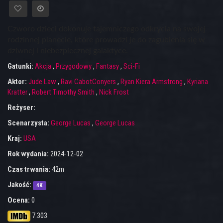
Czworo dzieci dokonuje tajemniczego odkrycia na swojej
rodzinnej planecie, które prowadzi je do zagubienia się w
dziwnej i niebezpiecznej galaktyce.
Gatunki:
Akcja
,
Przygodowy
,
Fantasy
,
Sci-Fi
Aktor:
Jude Law
,
Ravi CabotConyers
,
Ryan Kiera Armstrong
,
Kyriana
Kratter
,
Robert Timothy Smith
,
Nick Frost
Reżyser:
Scenarzysta:
George Lucas
,
George Lucas
Kraj:
USA
Rok wydania:
2024-12-02
Czas trwania:
42m
Jakość:
4K
Ocena:
0
7.303