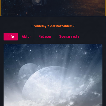
Problemy z odtwarzaniem?
Info
Aktor
Reżyser
Scenarzysta