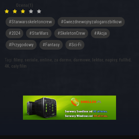
Ocena(1)
#starwarsskeletoncrew
#gwiezdnewojnyzalogarozbitkow
#2024
#StarWars
#SkeletonCrew
#akcja
#przygodowy
#fantasy
#sci-Fi
Tagi:
filmy
,
seriale
,
online
,
za darmo
,
darmowe
,
lektor
,
napisy
,
fullhd
,
4K
,
cały film