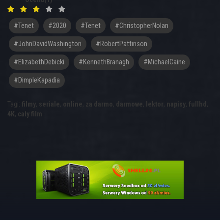
#tenet
#2020
#Tenet
#ChristopherNolan
#JohnDavidWashington
#RobertPattinson
#ElizabethDebicki
#KennethBranagh
#MichaelCaine
#DimpleKapadia
Tagi:
filmy
,
seriale
,
online
,
za darmo
,
darmowe
,
lektor
,
napisy
,
fullhd
,
4K
,
cały film