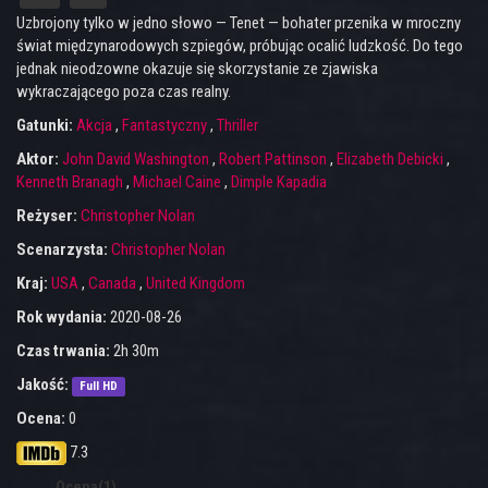
Uzbrojony tylko w jedno słowo — Tenet — bohater przenika w mroczny
świat międzynarodowych szpiegów, próbując ocalić ludzkość. Do tego
jednak nieodzowne okazuje się skorzystanie ze zjawiska
wykraczającego poza czas realny.
Gatunki:
Akcja
,
Fantastyczny
,
Thriller
Aktor:
John David Washington
,
Robert Pattinson
,
Elizabeth Debicki
,
Kenneth Branagh
,
Michael Caine
,
Dimple Kapadia
Reżyser:
Christopher Nolan
Scenarzysta:
Christopher Nolan
Kraj:
USA
,
Canada
,
United Kingdom
Rok wydania:
2020-08-26
Czas trwania:
2h 30m
Jakość:
Full HD
Ocena:
0
7.3
Ocena(1)