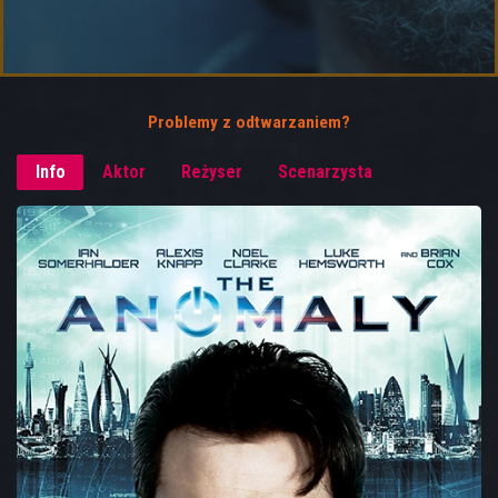
Problemy z odtwarzaniem?
Info
Aktor
Reżyser
Scenarzysta