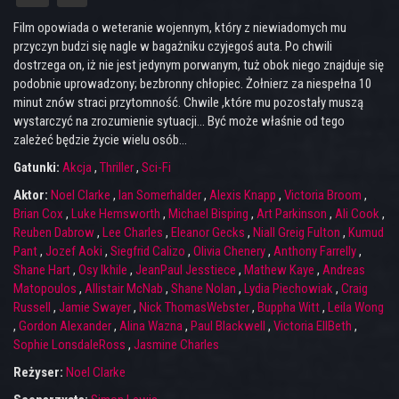
Film opowiada o weteranie wojennym, który z niewiadomych mu
przyczyn budzi się nagle w bagażniku czyjegoś auta. Po chwili
dostrzega on, iż nie jest jedynym porwanym, tuż obok niego znajduje się
podobnie uprowadzony; bezbronny chłopiec. Żołnierz za niespełna 10
minut znów straci przytomność. Chwile ,które mu pozostały muszą
wystarczyć na zrozumienie sytuacji... Być może właśnie od tego
zależeć będzie życie wielu osób...
Gatunki:
Akcja
,
Thriller
,
Sci-Fi
Aktor:
Noel Clarke
,
Ian Somerhalder
,
Alexis Knapp
,
Victoria Broom
,
Brian Cox
,
Luke Hemsworth
,
Michael Bisping
,
Art Parkinson
,
Ali Cook
,
Reuben Dabrow
,
Lee Charles
,
Eleanor Gecks
,
Niall Greig Fulton
,
Kumud
Pant
,
Jozef Aoki
,
Siegfrid Calizo
,
Olivia Chenery
,
Anthony Farrelly
,
Shane Hart
,
Osy Ikhile
,
JeanPaul Jesstiece
,
Mathew Kaye
,
Andreas
Matopoulos
,
Allistair McNab
,
Shane Nolan
,
Lydia Piechowiak
,
Craig
Russell
,
Jamie Swayer
,
Nick ThomasWebster
,
Buppha Witt
,
Leila Wong
,
Gordon Alexander
,
Alina Wazna
,
Paul Blackwell
,
Victoria EllBeth
,
Sophie LonsdaleRoss
,
Jasmine Charles
Reżyser:
Noel Clarke