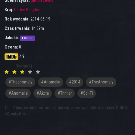
Scenarzysta:
Simon Lewis
Kraj:
United Kingdom
Rok wydania:
2014-06-19
Czas trwania:
1h 39m
Jakość:
Full HD
Ocena:
0
4.9
Ocena(1)
#theanomaly
#anomalia
#2014
#TheAnomaly
#Anomalia
#akcja
#thriller
#sci-Fi
Tagi:
filmy
,
seriale
,
online
,
za darmo
,
darmowe
,
lektor
,
napisy
,
fullhd
,
4K
,
cały film