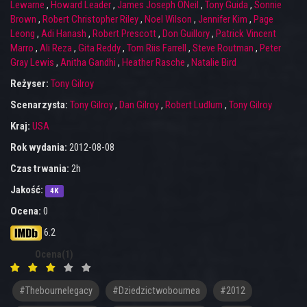
Lewarne
,
Howard Leader
,
James Joseph ONeil
,
Tony Guida
,
Sonnie
Brown
,
Robert Christopher Riley
,
Noel Wilson
,
Jennifer Kim
,
Page
Leong
,
Adi Hanash
,
Robert Prescott
,
Don Guillory
,
Patrick Vincent
Marro
,
Ali Reza
,
Gita Reddy
,
Tom Riis Farrell
,
Steve Routman
,
Peter
Gray Lewis
,
Anitha Gandhi
,
Heather Rasche
,
Natalie Bird
Reżyser:
Tony Gilroy
Scenarzysta:
Tony Gilroy
,
Dan Gilroy
,
Robert Ludlum
,
Tony Gilroy
Kraj:
USA
Rok wydania:
2012-08-08
Czas trwania:
2h
Jakość:
4K
Ocena:
0
6.2
Ocena(1)
#thebournelegacy
#dziedzictwobournea
#2012