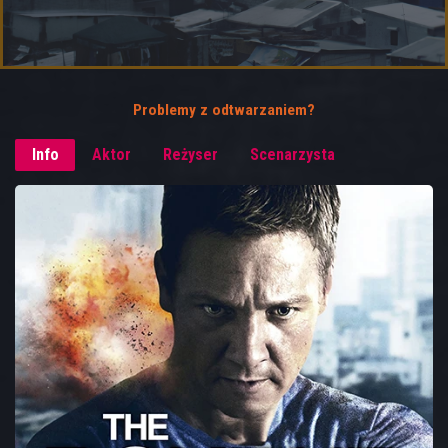
Problemy z odtwarzaniem?
Info
Aktor
Reżyser
Scenarzysta