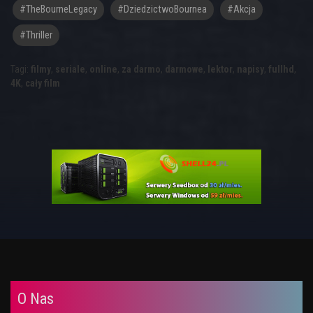
#TheBourneLegacy
#DziedzictwoBournea
#akcja
#thriller
Tagi:
filmy
,
seriale
,
online
,
za darmo
,
darmowe
,
lektor
,
napisy
,
fullhd
,
4K
,
cały film
O Nas