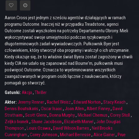
Aaron Cross jest jednym z sześciu agentów działających w ramach
programu Outcome. Inaczej niż w przypadku Treadstone, agenci
Outcome zostali wyszkoleni na potrzeby Departamentu Obrony. Mieli
wykorzystywać swoje umiejętności podczas ryzykownych i
długoterminowych zadań wywiadowczych. Pułkownik Byer jest
człowiekiem, który stworzył oba programy i walczył o ich utrzymanie.
Kiedy okazuje się, że to właśnie świat Byera został zagrożony w chwili
kiedy CIA nie udało się zapanować nad Bourne'm, pułkownik musi
poświęcić Outcome. Oznacza to wyeliminowanie wszystkich
zaangażowanych w program osób łącznie z naukowcami, którzy
pomagali go stworzyć.
Gatunki:
Akcja
,
Thriller
Aktor:
Jeremy Renner
,
Rachel Weisz
,
Edward Norton
,
Stacy Keach
,
Dennis Boutsikaris
,
Oscar Isaac
,
Joan Allen
,
Albert Finney
,
David
Strathairn
,
Scott Glenn
,
Donna Murphy
,
Michael Chernus
,
Corey Stoll
,
Zeljko Ivanek
,
Shane Jacobson
,
Elizabeth Marvel
,
John Douglas
Thompson
,
Louis Ozawa
,
David Wilson Barnes
,
Neil Brooks
Cunningham
,
Corey Johnson
,
Michael Berresse
,
Alice Gainer
,
Prue