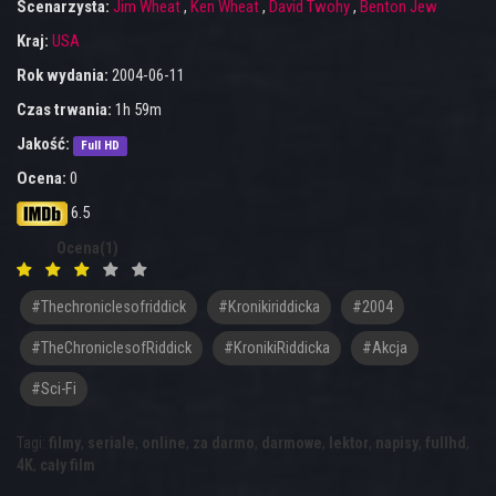
Scenarzysta:
Jim Wheat
,
Ken Wheat
,
David Twohy
,
Benton Jew
Kraj:
USA
Rok wydania:
2004-06-11
Czas trwania:
1h 59m
Jakość:
Full HD
Ocena:
0
6.5
Ocena(1)
#thechroniclesofriddick
#kronikiriddicka
#2004
#TheChroniclesofRiddick
#KronikiRiddicka
#akcja
#sci-Fi
Tagi:
filmy
,
seriale
,
online
,
za darmo
,
darmowe
,
lektor
,
napisy
,
fullhd
,
4K
,
cały film