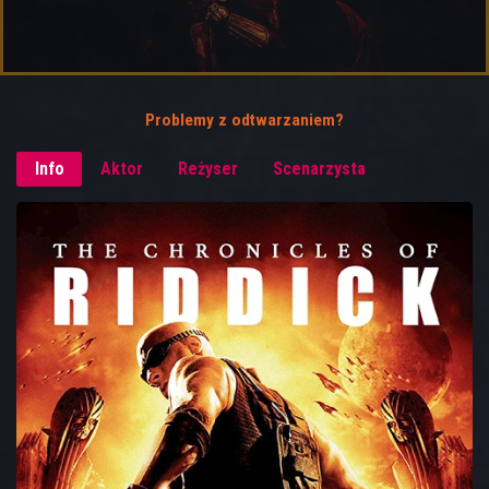
Problemy z odtwarzaniem?
Info
Aktor
Reżyser
Scenarzysta