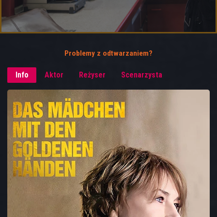
Problemy z odtwarzaniem?
Info
Aktor
Reżyser
Scenarzysta