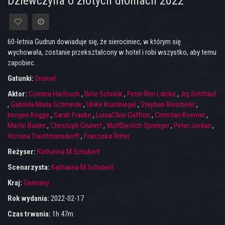
Dziewczyna o złotych dłoniach 2022
60-letnia Gudrun dowiaduje się, że sierociniec, w którym się
wychowała, zostanie przekształcony w hotel i robi wszystko, aby temu
zapobiec.
Gatunki:
Dramat
Aktor:
Corinna Harfouch
,
Birte Schnink
,
Peter Ren Ldicke
,
Jrg Schttauf
,
Gabriela Maria Schmeide
,
Ulrike Krumbiegel
,
Stephan Bissmeier
,
Imogen Kogge
,
Sarah Franke
,
LuisaCline Gaffron
,
Christian Koerner
,
Martin Baden
,
Christoph Grunert
,
WolfDietrich Sprenger
,
Peter Jordan
,
Victoria Trauttmansdorff
,
Franziska Ritter
Reżyser:
Katharina M Schubert
Scenarzysta:
Katharina M Schubert
Kraj:
Germany
Rok wydania:
2022-02-17
Czas trwania:
1h 47m