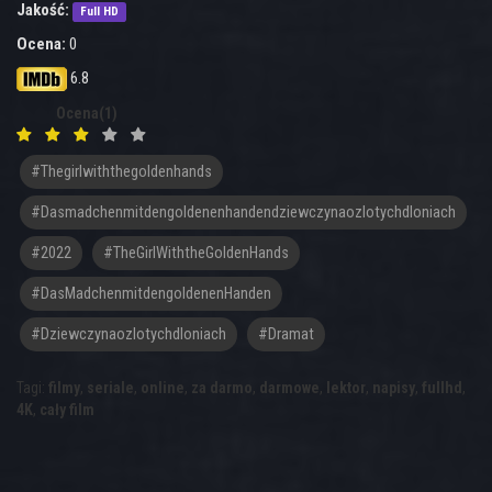
Jakość:
Full HD
Ocena:
0
6.8
Ocena(1)
#thegirlwiththegoldenhands
#dasmadchenmitdengoldenenhandendziewczynaozlotychdloniach
#2022
#TheGirlWiththeGoldenHands
#DasMadchenmitdengoldenenHanden
#Dziewczynaozlotychdloniach
#dramat
Tagi:
filmy
,
seriale
,
online
,
za darmo
,
darmowe
,
lektor
,
napisy
,
fullhd
,
4K
,
cały film