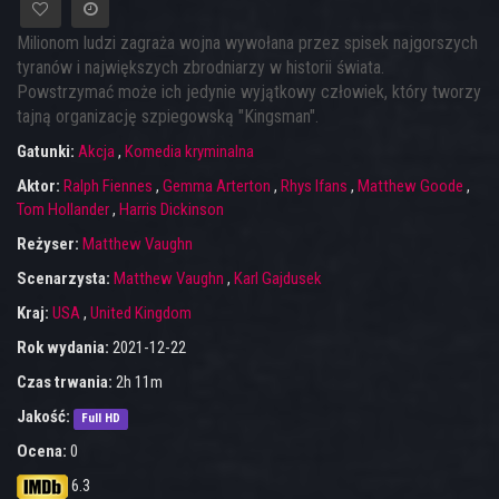
Milionom ludzi zagraża wojna wywołana przez spisek najgorszych
tyranów i największych zbrodniarzy w historii świata.
Powstrzymać może ich jedynie wyjątkowy człowiek, który tworzy
tajną organizację szpiegowską "Kingsman".
Gatunki:
Akcja
,
Komedia kryminalna
Aktor:
Ralph Fiennes
,
Gemma Arterton
,
Rhys Ifans
,
Matthew Goode
,
Tom Hollander
,
Harris Dickinson
Reżyser:
Matthew Vaughn
Scenarzysta:
Matthew Vaughn
,
Karl Gajdusek
Kraj:
USA
,
United Kingdom
Rok wydania:
2021-12-22
Czas trwania:
2h 11m
Jakość:
Full HD
Ocena:
0
6.3