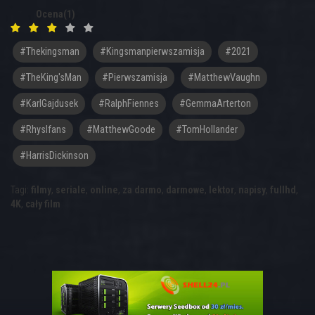
Ocena(1)
#thekingsman
#kingsmanpierwszamisja
#2021
#TheKing'sMan
#Pierwszamisja
#MatthewVaughn
#KarlGajdusek
#RalphFiennes
#GemmaArterton
#RhysIfans
#MatthewGoode
#TomHollander
#HarrisDickinson
Tagi:
filmy
,
seriale
,
online
,
za darmo
,
darmowe
,
lektor
,
napisy
,
fullhd
,
4K
,
cały film