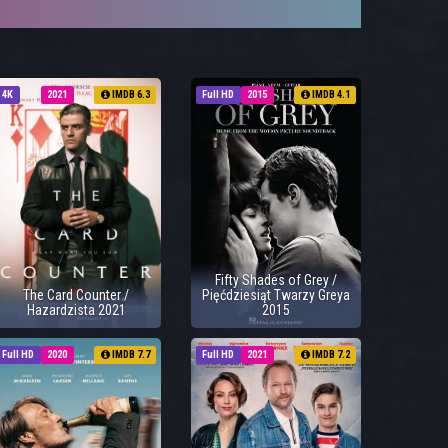
4K
2021
IMDB 6.3
Full HD
2015
IMDB 4.1
Fifty Shades of Grey /
The Card Counter /
Pięćdziesiąt Twarzy Greya
Hazardzista 2021
2015
Full HD
2020
IMDB 7.7
Full HD
2021
IMDB 7.2