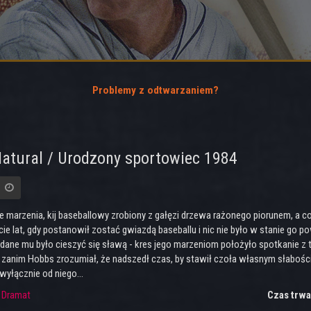
Problemy z odtwarzaniem?
atural / Urodzony sportowiec 1984
e marzenia, kij baseballowy zrobiony z gałęzi drzewa rażonego piorunem, a c
ie lat, gdy postanowił zostać gwiazdą baseballu i nic nie było w stanie go 
dane mu było cieszyć się sławą - kres jego marzeniom położyło spotkanie z ta
t, zanim Hobbs zrozumiał, że nadszedł czas, by stawił czoła własnym słabośc
wyłącznie od niego...
:
Dramat
Czas trwa