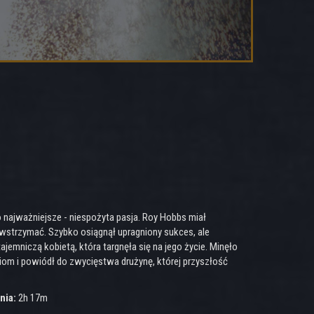
o najważniejsze - niespożyta pasja. Roy Hobbs miał
powstrzymać. Szybko osiągnął upragniony sukces, ale
jemniczą kobietą, która targnęła się na jego życie. Minęło
iom i powiódł do zwycięstwa drużynę, której przyszłość
nia:
2h 17m