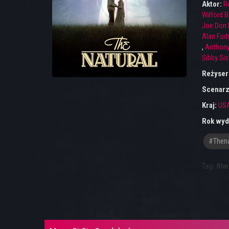
Aktor:
R
Wilford B
Joe Don 
Alan Fud
,
Anthony
Sibby Sis
Reżyser
Scenarz
Kraj:
US
Rok wyd
#thena
Tagi:
film