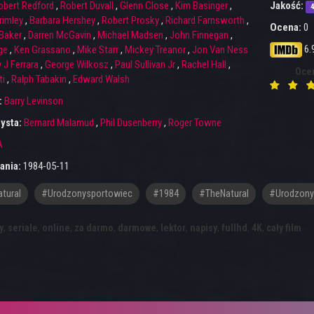
obert Redford
,
Robert Duvall
,
Glenn Close
,
Kim Basinger
,
Jakość:
rimley
,
Barbara Hershey
,
Robert Prosky
,
Richard Farnsworth
,
Ocena:
0
Baker
,
Darren McGavin
,
Michael Madsen
,
John Finnegan
,
6.
ge
,
Ken Grassano
,
Mike Starr
,
Mickey Treanor
,
Jon Van Ness
 J Ferrara
,
George Wilkosz
,
Paul Sullivan Jr
,
Rachel Hall
,
Oce
ti
,
Ralph Tabakin
,
Edward Walsh
:
Barry Levinson
ysta:
Bernard Malamud
,
Phil Dusenberry
,
Roger Towne
A
ania:
1984-05-11
tural
#urodzonysportowiec
#1984
#TheNatural
#Urodzony
y
,
seriale
,
online
,
za darmo
,
darmowe
,
lektor
,
napisy
,
fullhd
,
4K
,
cały film