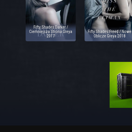
Fifty Shades Darker /
Ciemniejsza Strona Greya
Fifty Shades Freed / Nowe
2017
Oblicze Greya 2018