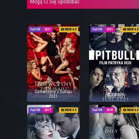
Mogą Ci Się Spodobać
Full HD
2021
IMDB 4,9
Full HD
2021
IMDB 4.5
Dziewczyny z Dubaju
2021
Pitbull 2021
Full HD
2017
IMDB 4.5
Full HD
2018
IMDB 4.4