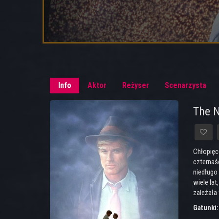
Info
Aktor
Reżyser
Scenarzysta
The N
Chłopięc
czternaśc
niedługo 
wiele la
zależała 
Gatunki