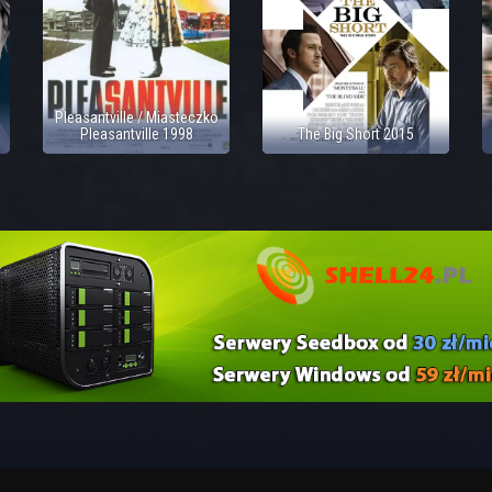
Pleasantville / Miasteczko
Pleasantville 1998
The Big Short 2015