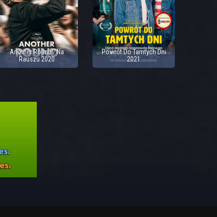
Another Round / Na
Powrót Do Tamtych Dni
Rauszu 2020
2021