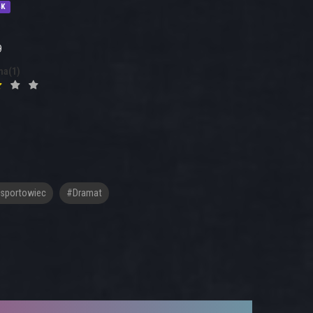
4K
9
na(1)
sportowiec
#dramat