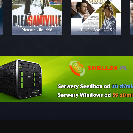
Pleasantville / Miasteczko
Pleasantville 1998
The Big Short 2015