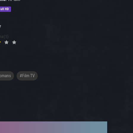
ull HD
7
na(1)
omans
#film TV