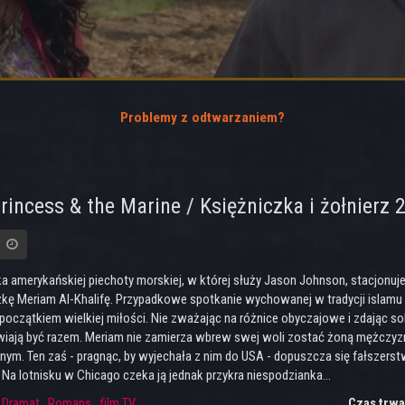
Problemy z odtwarzaniem?
rincess & the Marine / Księżniczka i żołnierz 
a amerykańskiej piechoty morskiej, w której służy Jason Johnson, stacjonuje
zkę Meriam Al-Khalifę. Przypadkowe spotkanie wychowanej w tradycji islamu 
 początkiem wielkiej miłości. Nie zważając na różnice obyczajowe i zdając sob
iają być razem. Meriam nie zamierza wbrew swej woli zostać żoną mężczyzny
nym. Ten zaś - pragnąc, by wyjechała z nim do USA - dopuszcza się fałszers
 Na lotnisku w Chicago czeka ją jednak przykra niespodzianka...
:
Dramat
,
Romans
,
film TV
Czas trwa