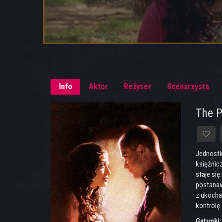
Info
Aktor
Reżyser
Scenarzysta
The P
Jednostk
księżnic
staje się
postanaw
z ukocha
kontrolę.
Gatunki