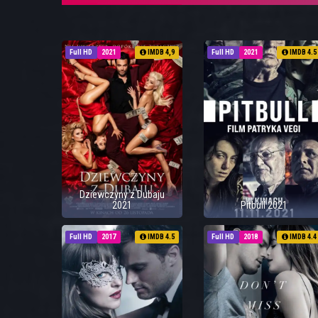
Full HD
2021
IMDB 4,9
Full HD
2021
IMDB 4.5
Dziewczyny z Dubaju
2021
Pitbull 2021
Full HD
2017
IMDB 4.5
Full HD
2018
IMDB 4.4