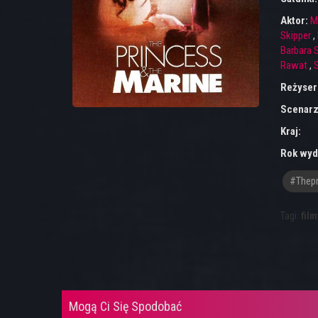
Aktor:
M
Skipper
,
Barbara 
Rawat
,
S
Reżyser
Scenarz
Kraj:
Rok wyd
#thepr
Tagi:
film
Mogą Ci Się Spodobać