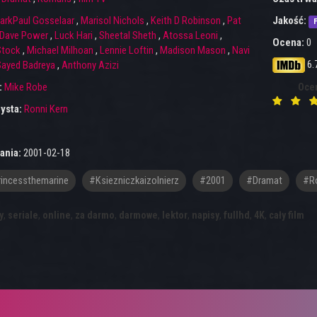
arkPaul Gosselaar
,
Marisol Nichols
,
Keith D Robinson
,
Pat
Jakość:
F
Dave Power
,
Luck Hari
,
Sheetal Sheth
,
Atossa Leoni
,
Ocena:
0
Stock
,
Michael Milhoan
,
Lennie Loftin
,
Madison Mason
,
Navi
6.
ayed Badreya
,
Anthony Azizi
:
Mike Robe
Oce
ysta:
Ronni Kern
ania:
2001-02-18
incessthemarine
#ksiezniczkaizolnierz
#2001
#Dramat
#R
y
,
seriale
,
online
,
za darmo
,
darmowe
,
lektor
,
napisy
,
fullhd
,
4K
,
cały film