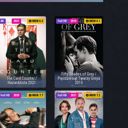
4K
2021
IMDB 6.3
Full HD
2015
IMDB 4.1
Fifty Shades of Grey /
The Card Counter /
Pięćdziesiąt Twarzy Greya
Hazardzista 2021
2015
Full HD
2020
IMDB 7.7
Full HD
2021
IMDB 7.2