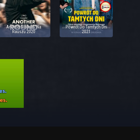
Another Round / Na
Powrót Do Tamtych Dni
Rauszu 2020
2021