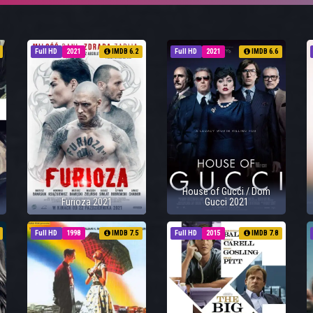
Full HD
2021
IMDB 6.2
Full HD
2021
IMDB 6.6
House of Gucci / Dom
Furioza 2021
Gucci 2021
Full HD
1998
IMDB 7.5
Full HD
2015
IMDB 7.8