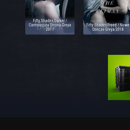
Fifty Shades Darker /
Ciemniejsza Strona Greya
Fifty Shades Freed / Nowe
2017
Oblicze Greya 2018