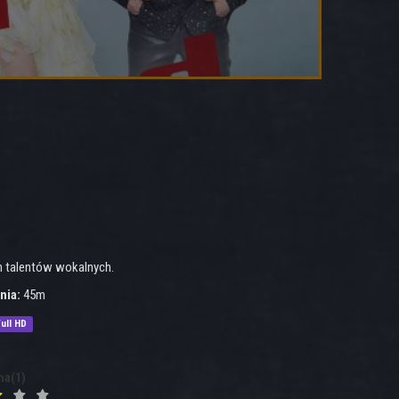
h talentów wokalnych.
nia:
45m
ull HD
na(1)