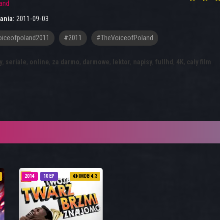
and
ania:
2011-09-03
iceofpoland2011
#2011
#TheVoiceofPoland
y
,
seriale
,
online
,
za darmo
,
darmowe
,
lektor
,
napisy
,
fullhd
,
4K
,
cały film
2014
10 EP
IMDB 4.3