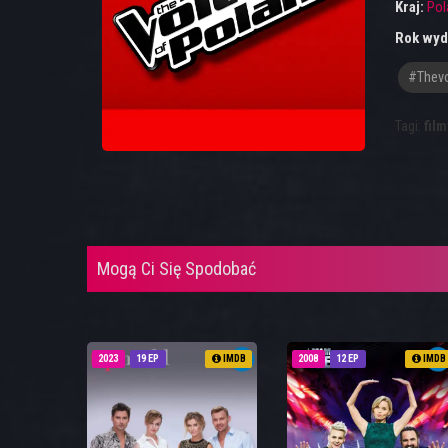
Kraj:
Pol
Rok wyd
#thevo
Tagi:
film
Mogą Ci Się Spodobać
2023
19 EP
IMDB
2008
12 EP
IMDB