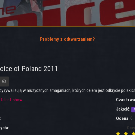
Problemy z odtwarzaniem?
oice of Poland 2011-
cy rywalizują w muzycznych zmaganiach, których celem jest odkrycie polskic
:
Talent-show
Czas trwa
Jakość:
F
:
Ocena:
0
ysta:
Oce