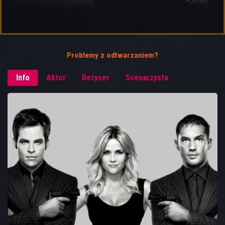
Problemy z odtwarzaniem?
Info
Aktor
Reżyser
Scenarzysta