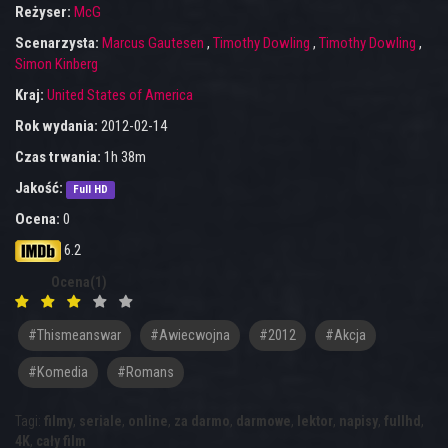
Reżyser:
McG
Scenarzysta:
Marcus Gautesen
,
Timothy Dowling
,
Timothy Dowling
,
Simon Kinberg
Kraj:
United States of America
Rok wydania:
2012-02-14
Czas trwania:
1h 38m
Jakość:
Full HD
Ocena:
0
6.2
Ocena(1)
#thismeanswar
#awiecwojna
#2012
#Akcja
#Komedia
#Romans
Tagi:
filmy
,
seriale
,
online
,
za darmo
,
darmowe
,
lektor
,
napisy
,
fullhd
,
4K
,
cały film