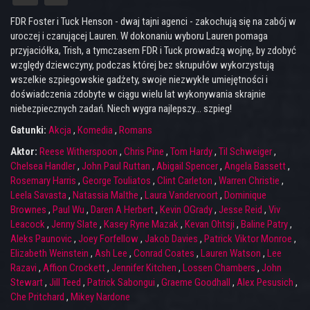
FDR Foster i Tuck Henson - dwaj tajni agenci - zakochują się na zabój w
uroczej i czarującej Lauren. W dokonaniu wyboru Lauren pomaga
przyjaciółka, Trish, a tymczasem FDR i Tuck prowadzą wojnę, by zdobyć
względy dziewczyny, podczas której bez skrupułów wykorzystują
wszelkie szpiegowskie gadżety, swoje niezwykłe umiejętności i
doświadczenia zdobyte w ciągu wielu lat wykonywania skrajnie
niebezpiecznych zadań. Niech wygra najlepszy... szpieg!
Gatunki:
Akcja
,
Komedia
,
Romans
Aktor:
Reese Witherspoon
,
Chris Pine
,
Tom Hardy
,
Til Schweiger
,
Chelsea Handler
,
John Paul Ruttan
,
Abigail Spencer
,
Angela Bassett
,
Rosemary Harris
,
George Touliatos
,
Clint Carleton
,
Warren Christie
,
Leela Savasta
,
Natassia Malthe
,
Laura Vandervoort
,
Dominique
Brownes
,
Paul Wu
,
Daren A Herbert
,
Kevin OGrady
,
Jesse Reid
,
Viv
Leacock
,
Jenny Slate
,
Kasey Ryne Mazak
,
Kevan Ohtsji
,
Baline Patry
,
Aleks Paunovic
,
Joey Forfellow
,
Jakob Davies
,
Patrick Viktor Monroe
,
Elizabeth Weinstein
,
Ash Lee
,
Conrad Coates
,
Lauren Watson
,
Lee
Razavi
,
Affion Crockett
,
Jennifer Kitchen
,
Lossen Chambers
,
John
Stewart
,
Jill Teed
,
Patrick Sabongui
,
Graeme Goodhall
,
Alex Pesusich
,
Che Pritchard
,
Mikey Nardone