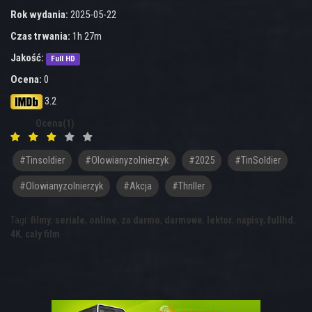
Rok wydania:
2025-05-22
Czas trwania:
1h 27m
Jakość:
Full HD
Ocena:
0
3.2
Ocena(1)
#tinsoldier
#olowianyzolnierzyk
#2025
#TinSoldier
#Olowianyzolnierzyk
#akcja
#thriller
Tagi:
filmy
,
seriale
,
online
,
za darmo
,
darmowe
,
lektor
,
napisy
,
fullhd
,
4K
,
cały film