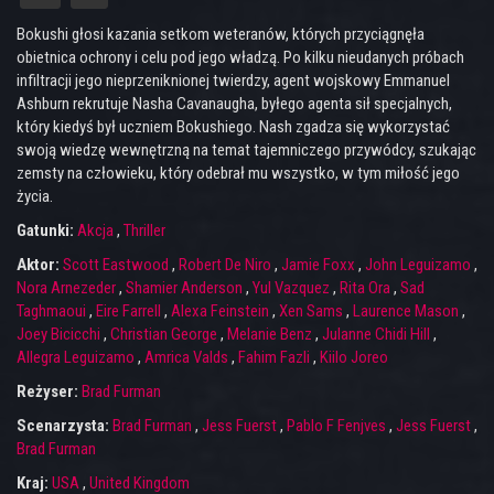
Bokushi głosi kazania setkom weteranów, których przyciągnęła
obietnica ochrony i celu pod jego władzą. Po kilku nieudanych próbach
infiltracji jego nieprzeniknionej twierdzy, agent wojskowy Emmanuel
Ashburn rekrutuje Nasha Cavanaugha, byłego agenta sił specjalnych,
który kiedyś był uczniem Bokushiego. Nash zgadza się wykorzystać
swoją wiedzę wewnętrzną na temat tajemniczego przywódcy, szukając
zemsty na człowieku, który odebrał mu wszystko, w tym miłość jego
życia.
Gatunki:
Akcja
,
Thriller
Aktor:
Scott Eastwood
,
Robert De Niro
,
Jamie Foxx
,
John Leguizamo
,
Nora Arnezeder
,
Shamier Anderson
,
Yul Vazquez
,
Rita Ora
,
Sad
Taghmaoui
,
Eire Farrell
,
Alexa Feinstein
,
Xen Sams
,
Laurence Mason
,
Joey Bicicchi
,
Christian George
,
Melanie Benz
,
Julanne Chidi Hill
,
Allegra Leguizamo
,
Amrica Valds
,
Fahim Fazli
,
Kiilo Joreo
Reżyser:
Brad Furman
Scenarzysta:
Brad Furman
,
Jess Fuerst
,
Pablo F Fenjves
,
Jess Fuerst
,
Brad Furman
Kraj:
USA
,
United Kingdom